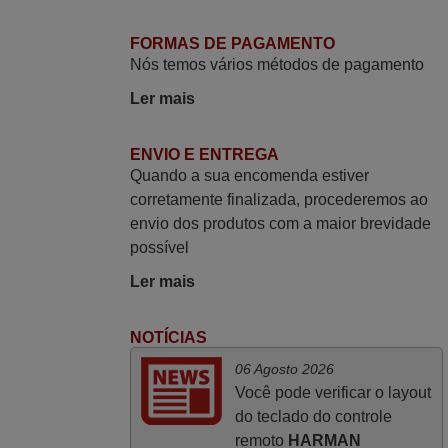
O comando veio bem embrulhado e
FORMAS DE PAGAMENTO
protegido. Fez logo a emparelhamento
Nós temos vários métodos de pagamento
com a televisão, sem problemas.
Ler mais
Funciona na perfeição. Recomendo
vivamente este produto e este site.
ENVIO E ENTREGA
João,
Quando a sua encomenda estiver
PORTUGAL
corretamente finalizada, procederemos ao
envio dos produtos com a maior brevidade
Julho 2025
possível
A funcionar de imediato. 100%. Obrigado
Ler mais
Domingos Manuel,
PORTUGAL
NOTÍCIAS
06 Agosto 2026
Junho 2025
Você pode verificar o layout
do teclado do controle
Já recebi o comando bem embalado mas
remoto
HARMAN
não é de origem mas trabalha bem,