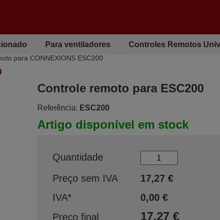
cionado
Para ventiladores
Controles Remotos Univ
emoto para CONNEXIONS ESC200
0
Controle remoto para ESC200
Referência:
ESC200
Artigo disponível em stock
Quantidade
Preço sem IVA
17,27
€
IVA*
0,00
€
17,27
€
Preço final