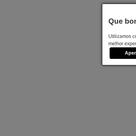
Que bom
Utilizamos c
melhor exper
Apen