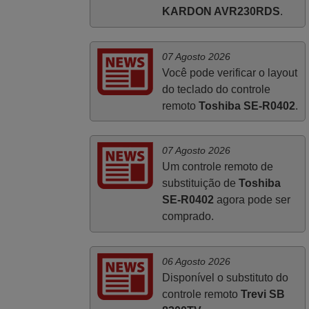
KARDON AVR230RDS
.
obrigada!..
Francisco Alexandre,
PORTUGAL
07 Agosto 2026
Você pode verificar o layout
do teclado do controle
Novembro 2025
remoto
Toshiba SE-R0402
.
Muito atenciosos. Funciona na perfeição.
Obrigado
Manuela,
07 Agosto 2026
PORTUGAL
Um controle remoto de
substituição de
Toshiba
SE-R0402
agora pode ser
comprado.
06 Agosto 2026
Disponível o substituto do
controle remoto
Trevi SB