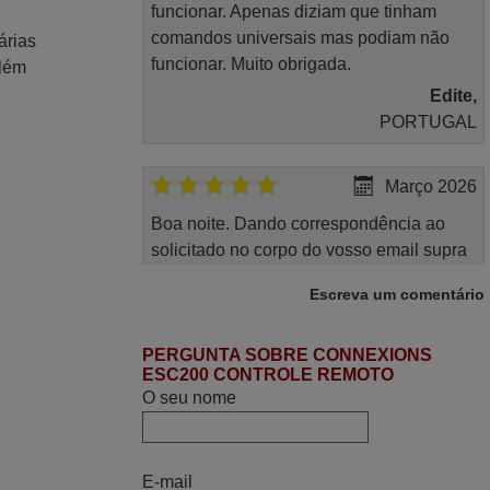
funcionar. Apenas diziam que tinham
comandos universais mas podiam não
árias
funcionar. Muito obrigada.
Além
Edite,
PORTUGAL
Março 2026
Boa noite. Dando correspondência ao
solicitado no corpo do vosso email supra
sobre a minha opinião, quero deixar aqui
Escreva um comentário
o meu testemunho sobre a experiência
que tive com a vossa Empresa durante a
minha encomenda supra: Acolhimento da
PERGUNTA SOBRE CONNEXIONS
ESC200 CONTROLE REMOTO
encomenda, informação ao cliente,
O seu nome
clareza de instruções durante o processo,
qualidade do produto, cumprimento dos
prazos A TUDO ISTO DOU DOU A NOTA
E-mail
MÁXIMA DE 5 ESTRELAS.