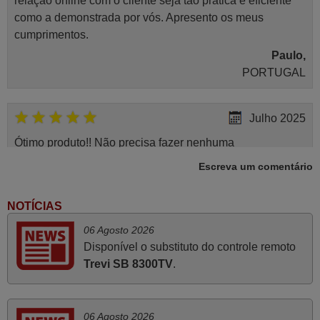
relação online com o cliente seja tão prática e eficiente
como a demonstrada por vós. Apresento os meus
cumprimentos.
Paulo,
PORTUGAL
Julho 2025
Ótimo produto!! Não precisa fazer nenhuma
programação. Recomendo muito!!
Escreva um comentário
Rudinery,
PORTUGAL
NOTÍCIAS
06 Agosto 2026
Novembro 2025
Disponível o substituto do controle remoto
Trevi SB 8300TV
.
Muito atenciosos. Funciona na perfeição. Obrigado
Manuela,
PORTUGAL
06 Agosto 2026