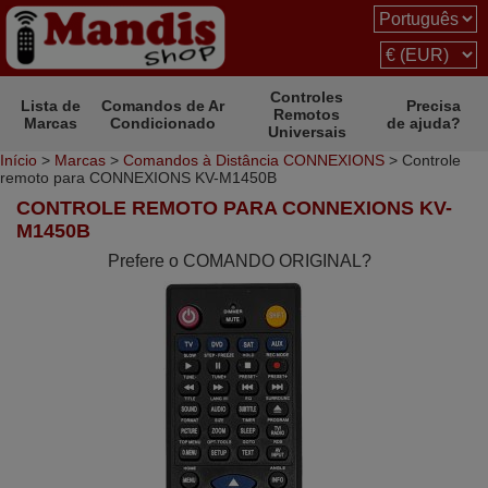
Controles
Lista de
Comandos de Ar
Precisa
Remotos
Marcas
Condicionado
de ajuda?
Universais
Início
>
Marcas
>
Comandos à Distância CONNEXIONS
> Controle
remoto para CONNEXIONS KV-M1450B
CONTROLE REMOTO PARA CONNEXIONS KV-
M1450B
Prefere o COMANDO ORIGINAL?