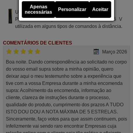
CONNEXIONS KV-M 1450 B
Apenas
Personalizar
Aceitar
Utiliza 2 pilhas do tipo AAA
necessárias
Pilha alcalina tipo AA LR03 de tensão 1.5 V
utilizada em alguns tipos de comandos à distância.
COMENTÁRIOS DE CLIENTES
Março 2026
Boa noite. Dando correspondência ao solicitado no corpo
do vosso email supra sobre a minha opinião, quero
deixar aqui o meu testemunho sobre a experiência que
tive com a vossa Empresa durante a minha encomenda
supra: Acolhimento da encomenda, informação ao
cliente, clareza de instruções durante o processo,
qualidade do produto, cumprimento dos prazos A TUDO
ISTO DOU DOU A NOTA MÁXIMA DE 5 ESTRELAS.
Sinceramente, faço votos para que assim continuem, pois
infelizmente vai sendo raro encontrar Empresas cuja