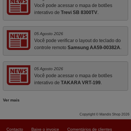
Você pode acessar o mapa de botões
Abril 2025
interativo de
Trevi SB 8300TV
.
O comando veio bem embrulhado e protegido. Fez logo a
emparelhamento com a televisão, sem problemas.
05 Agosto 2026
Funciona na perfeição. Recomendo vivamente este
Você pode verificar o layout do teclado do
produto e este site.
controle remoto
Samsung AA59-00382A
.
João,
PORTUGAL
05 Agosto 2026
Você pode acessar o mapa de botões
Junho 2025
interativo de
TAKARA VRT-199
.
Já recebi o comando bem embalado mas não é de
origem mas trabalha bem, obrigada!..
Ver mais
Francisco Alexandre,
PORTUGAL
Copyright © Mandis Shop 2026
Julho 2025
Contacto
Baixe o invoice
Comentários de clientes