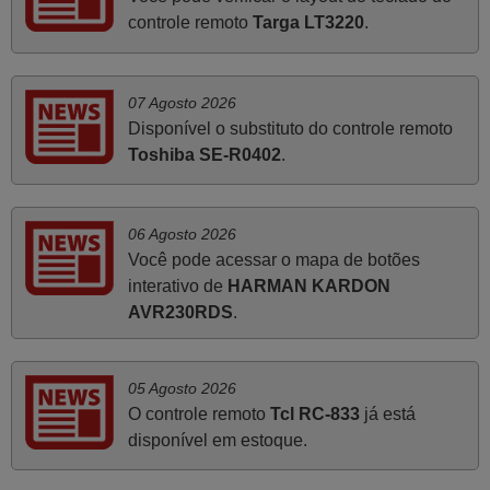
deixar aqui o meu testemunho sobre a experiência que
controle remoto
Targa LT3220
.
tive com a vossa Empresa durante a minha encomenda
supra: Acolhimento da encomenda, informação ao
cliente, clareza de instruções durante o processo,
07 Agosto 2026
qualidade do produto, cumprimento dos prazos A TUDO
Disponível o substituto do controle remoto
ISTO DOU DOU A NOTA MÁXIMA DE 5 ESTRELAS.
Toshiba SE-R0402
.
Sinceramente, faço votos para que assim continuem, pois
infelizmente vai sendo raro encontrar Empresas cuja
relação online com o cliente seja tão prática e eficiente
06 Agosto 2026
como a demonstrada por vós. Apresento os meus
Você pode acessar o mapa de botões
cumprimentos.
interativo de
HARMAN KARDON
Paulo,
AVR230RDS
.
PORTUGAL
05 Agosto 2026
Julho 2025
O controle remoto
Tcl RC-833
já está
A funcionar de imediato. 100%. Obrigado
disponível em estoque.
Domingos Manuel,