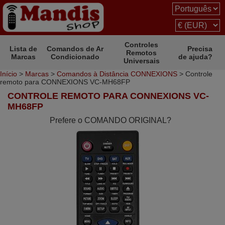
Controles
Lista de
Comandos de Ar
Precisa
Remotos
Marcas
Condicionado
de ajuda?
Universais
Início
>
Marcas
>
Comandos à Distância CONNEXIONS
> Controle
remoto para CONNEXIONS VC-MH68FP
CONTROLE REMOTO PARA CONNEXIONS VC-
MH68FP
Prefere o COMANDO ORIGINAL?