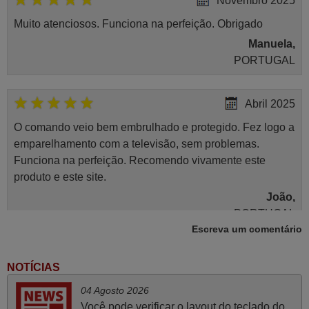
Novembro 2025
Muito atenciosos. Funciona na perfeição. Obrigado
Manuela,
PORTUGAL
Abril 2025
O comando veio bem embrulhado e protegido. Fez logo a
emparelhamento com a televisão, sem problemas.
Funciona na perfeição. Recomendo vivamente este
produto e este site.
João,
PORTUGAL
Escreva um comentário
Março 2026
NOTÍCIAS
Boa noite. Dando correspondência ao solicitado no corpo
04 Agosto 2026
do vosso email supra sobre a minha opinião, quero
Você pode verificar o layout do teclado do