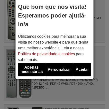
Artigo disponível em stock
Que bom que nos visita!
17,27 €
(IVA incluído)
CONRAC
Esperamos poder ajudá-
Para PB10730, 10720, MD 40830, MD 41842, MD
42598, CMM 4, NM 423000 SE
lo/a
Utilizamos cookies para melhorar a sua
visita no nosso website e para que tenha
uma melhor experiência. Leia a nossa
Comandos à distância equivalente
Política de privacidade e cookies
para
X52187R
saber mais.
Artigo disponível em stock
17,27 €
(IVA incluído)
Apenas
Personalizar
Aceitar
CONRAC
necessárias
Para TV42004SI, 42PDB41, H 42 P 10,
PDP42PDB40, GTV4201, MD 5018, MD 6060, NR-
PDP 42 PHS, PDP 42 WHS, PDT 4200 KLTND,
42PDB50, ...
Comandos à distância equivalente