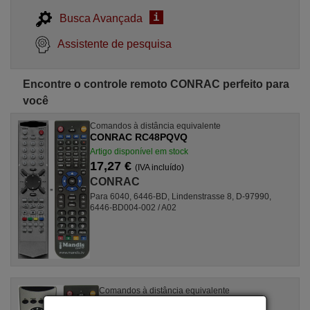
i
Busca Avançada
Assistente de pesquisa
Encontre o controle remoto CONRAC perfeito para
você
Comandos à distância equivalente
CONRAC RC48PQVQ
Artigo disponível em stock
17,27 €
(IVA incluído)
CONRAC
Para 6040, 6446-BD, Lindenstrasse 8, D-97990,
6446-BD004-002 / A02
Comandos à distância equivalente
20020097