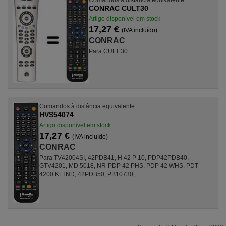
CONRAC CULT30
Artigo disponível em stock
17,27 €
(IVA incluído)
CONRAC
Para CULT 30
Comandos à distância equivalente
HVS54074
Artigo disponível em stock
17,27 €
(IVA incluído)
CONRAC
Para TV42004SI, 42PDB41, H 42 P 10, PDP42PDB40,
GTV4201, MD 5018, NR-PDP 42 PHS, PDP 42 WHS, PDT
4200 KLTND, 42PDB50, PB10730, ...