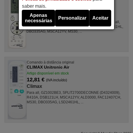
Artigo disponível em stock
saber mais.
16,94 €
(IVA incluído)
Apenas
Climax
Personalizar
Aceitar
necessárias
Para GZ1002BE3, SPLIT2700DECONNE (D4324009), all,
R410A, FAC12407CH, ALD3000, DBM535AM, LSD2461HL,
DBO335AG, MSCA12YV, MS30, ...
Comando à distância original
CLIMAX Unitronic Air
Artigo disponível em stock
12,81 €
(IVA incluído)
Climax
Para all, GZ1002BE3, SPLIT2700DECONNE (D4324009),
R410A, DSB121LH, MSCA12YV, ALD3000, FAC12407CH,
MS30, DBO335AG, LSD2461HL, ...