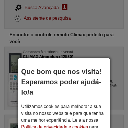
i
Busca Avançada
Assistente de pesquisa
Encontre o controle remoto Climax perfeito para
você
Comandos à distância universal
CLIMAX Aircoplus (42530)
Artigo disponível em stock
17,27 €
(IVA incluído)
Que bom que nos visita!
Climax
Esperamos poder ajudá-
Para all, GZ1002BE3, SPLIT2700DECONNE (D4324009),
R410A, DSB121LH, MSCA12YV, FAC12407CH, DBO335AG,
ALD3000, LSD2461HL, MS30, ...
lo/a
Utilizamos cookies para melhorar a sua
visita no nosso website e para que tenha
uma melhor experiência. Leia a nossa
Comando à distância original
CLIMAX Unitronic Air Plus
Política de privacidade e cookies
para