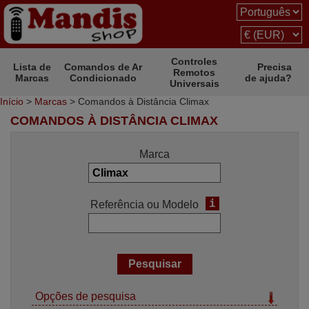
Controles
Lista de
Comandos de Ar
Precisa
Remotos
Marcas
Condicionado
de ajuda?
Universais
Início
>
Marcas
> Comandos à Distância Climax
COMANDOS À DISTÂNCIA CLIMAX
Marca
i
Referência ou Modelo
Opções de pesquisa