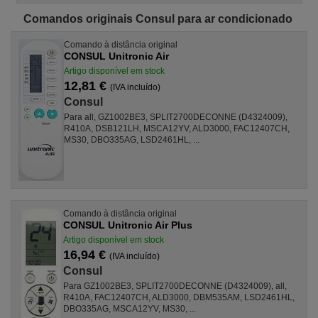
Comandos originais Consul para ar condicionado
Comando à distância original
CONSUL Unitronic Air
Artigo disponível em stock
12,81 €
(IVA incluído)
Consul
Para all, GZ1002BE3, SPLIT2700DECONNE (D4324009),
R410A, DSB121LH, MSCA12YV, ALD3000, FAC12407CH,
MS30, DBO335AG, LSD2461HL, ...
Comando à distância original
CONSUL Unitronic Air Plus
Artigo disponível em stock
16,94 €
(IVA incluído)
Consul
Para GZ1002BE3, SPLIT2700DECONNE (D4324009), all,
R410A, FAC12407CH, ALD3000, DBM535AM, LSD2461HL,
DBO335AG, MSCA12YV, MS30, ...