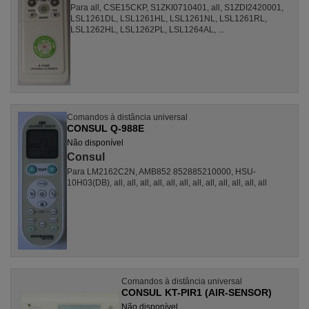
Para all, CSE15CKP, S1ZKI0710401, all, S1ZDI2420001,
LSL1261DL, LSL1261HL, LSL1261NL, LSL1261RL,
LSL1262HL, LSL1262PL, LSL1264AL, ...
Comandos à distância universal
CONSUL Q-988E
Não disponível
Consul
Para LM2162C2N, AMB852 852885210000, HSU-
10H03(DB), all, all, all, all, all, all, all, all, all, all, all, all
Comandos à distância universal
CONSUL KT-PIR1 (AIR-SENSOR)
Não disponível