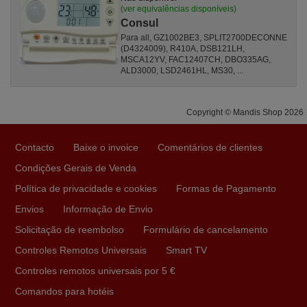
(ver equivalências disponíveis)
Consul
Para all, GZ1002BE3, SPLIT2700DECONNE
(D4324009), R410A, DSB121LH,
MSCA12YV, FAC12407CH, DBO335AG,
ALD3000, LSD2461HL, MS30, ...
Copyright © Mandis Shop 2026
Contacto
Baixe o invoice
Comentários de clientes
Condições Gerais de Venda
Política de privacidade e cookies
Formas de Pagamento
Envios
Informação de Envio
Solicitação de reembolso
Formulário de cancelamento
Controles Remotos Universais
Smart TV
Controles remotos universais por 5 €
Comandos para hotéis