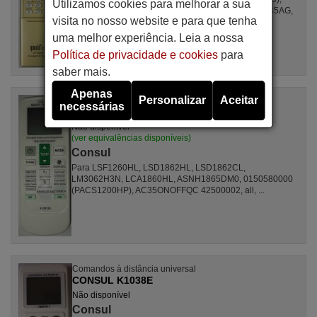
Utilizamos cookies para melhorar a sua
R410A, DSB121LH, MSCA12YV, FAC12407CH, DBO335AG,
visita no nosso website e para que tenha
ALD3000, LSD2461HL, MS30, ...
uma melhor experiência. Leia a nossa
Política de privacidade e cookies
para
saber mais.
Apenas
Personalizar
Aceitar
Comandos à distância universal
necessárias
CONSUL K-2012E
Não disponível
(ver equivalências disponíveis)
Consul
Para LSF1260HL, LSD1862HL, LSD1862CL,
LM3062H3N, LCA1860HL, ASNH1865DM0, 0150580000
(PACS1200HP), AC35ONOFFQC 42500002, all, ...
Comandos à distância universal
CONSUL K1038E
Não disponível
Consul