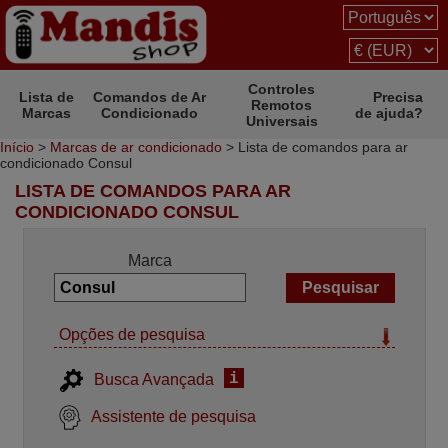
Controles
Lista de
Comandos de Ar
Precisa
Remotos
Marcas
Condicionado
de ajuda?
Universais
Início
>
Marcas de ar condicionado
> Lista de comandos para ar
condicionado Consul
LISTA DE COMANDOS PARA AR
CONDICIONADO CONSUL
Marca
Opções de pesquisa
i
Busca Avançada
Assistente de pesquisa