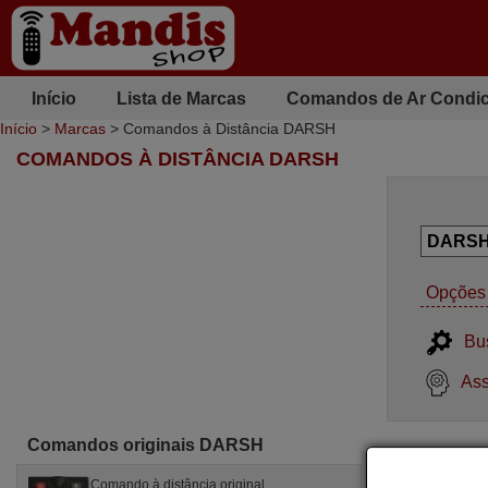
Início
Lista de Marcas
Comandos de Ar Condi
Início
>
Marcas
> Comandos à Distância DARSH
COMANDOS À DISTÂNCIA DARSH
Opções 
Bu
Ass
Comandos originais DARSH
Comando à distância original