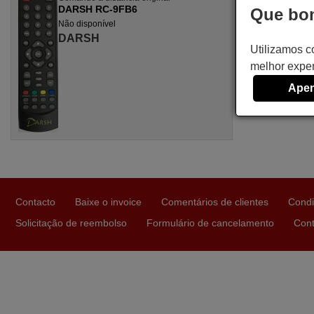
DARSH RC-9FB6
Que bom
Não disponível
DARSH
Utilizamos c
melhor exper
Apen
Contacto
Baixe o invoice
Comentários de clientes
Condi
Solicitação de reembolso
Formulário de cancelamento
Cont