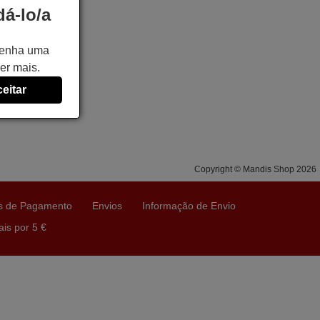
á-lo/a
 tenha uma
er mais.
eitar
Copyright © Mandis Shop 2026
s de Pagamento
Envios
Informação de Envio
is por 5 €