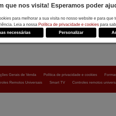
 que nos visita! Esperamos poder ajud
ookies para melhorar a sua visita no nosso website e para que
iência. Leia a nossa
Política de privacidade e cookies
para sab
as necessárias
Personalizar
Ac
ções Gerais de Venda
Política de privacidade e cookies
Forma
roles Remotos Universais
Smart TV
Controles remotos universa