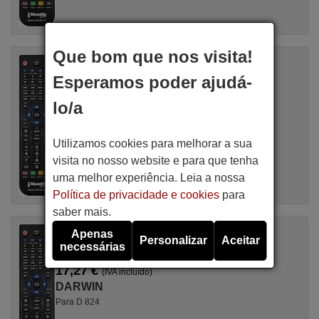
Que bom que nos visita!
Comandos à distância equivalente
DARWIN D825
Esperamos poder ajudá-
Artigo disponível em stock
17,27 €
(IVA incluído)
lo/a
DARWIN
Para D 825
Utilizamos cookies para melhorar a sua
visita no nosso website e para que tenha
uma melhor experiência. Leia a nossa
Política de privacidade e cookies
para
saber mais.
Comandos à distância equivalente
Apenas
Personalizar
Aceitar
DARWIN D824
necessárias
Artigo disponível em stock
17,27 €
(IVA incluído)
DARWIN
Para D 824