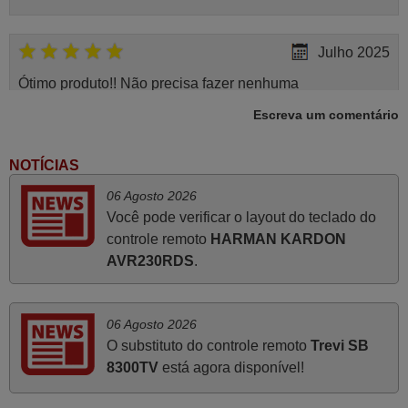
Julho 2025
Ótimo produto!! Não precisa fazer nenhuma
programação. Recomendo muito!!
Escreva um comentário
Rudinery,
PORTUGAL
NOTÍCIAS
06 Agosto 2026
Novembro 2025
Você pode verificar o layout do teclado do
controle remoto
HARMAN KARDON
Muito atenciosos. Funciona na perfeição. Obrigado
AVR230RDS
.
Manuela,
PORTUGAL
06 Agosto 2026
O substituto do controle remoto
Trevi SB
Julho 2025
8300TV
está agora disponível!
A funcionar de imediato. 100%. Obrigado
Domingos Manuel,