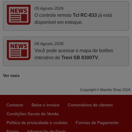
PORTUGAL
05 Agosto 2026
O controle remoto
Tcl RC-833
já está
disponível em estoque.
Abril 2025
O comando veio bem embrulhado e protegido. Fez logo a
emparelhamento com a televisão, sem problemas.
06 Agosto 2026
Funciona na perfeição. Recomendo vivamente este
Você pode acessar o mapa de botões
produto e este site.
interativo de
Trevi SB 8300TV
.
João,
PORTUGAL
Ver mais
Junho 2025
Copyright © Mandis Shop 2026
Já recebi o comando bem embalado mas não é de
Contacto
Baixe o invoice
Comentários de clientes
origem mas trabalha bem, obrigada!..
Condições Gerais de Venda
Francisco Alexandre,
Política de privacidade e cookies
Formas de Pagamento
PORTUGAL
Envios
Informação de Envio