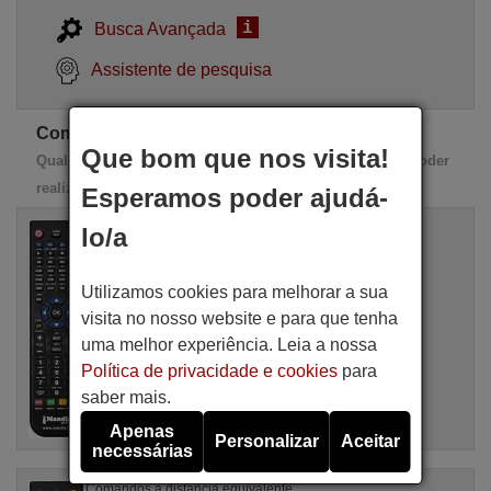
i
Busca Avançada
Assistente de pesquisa
Comandos de substituição DIGI1
Que bom que nos visita!
Qualquer destes comandos de substituição serve para poder
realizar 100% das funções do comando original
Esperamos poder ajudá-
Comandos à distância equivalente
lo/a
DIGI1 STB 85
Artigo disponível em stock
16,94 €
Utilizamos cookies para melhorar a sua
(IVA incluído)
DIGI1
visita no nosso website e para que tenha
Para STB 85
uma melhor experiência. Leia a nossa
Política de privacidade e cookies
para
saber mais.
Apenas
Personalizar
Aceitar
necessárias
Comandos à distância equivalente