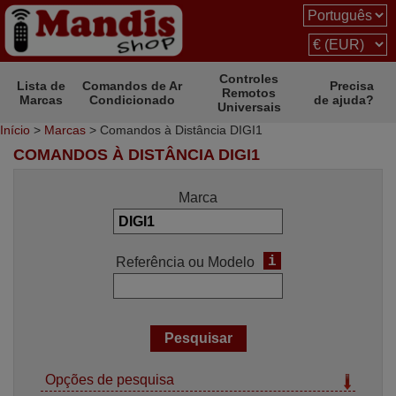
Controles
Lista de
Comandos de Ar
Precisa
Remotos
Marcas
Condicionado
de ajuda?
Universais
Início
>
Marcas
> Comandos à Distância DIGI1
COMANDOS À DISTÂNCIA DIGI1
Marca
i
Referência ou Modelo
Opções de pesquisa