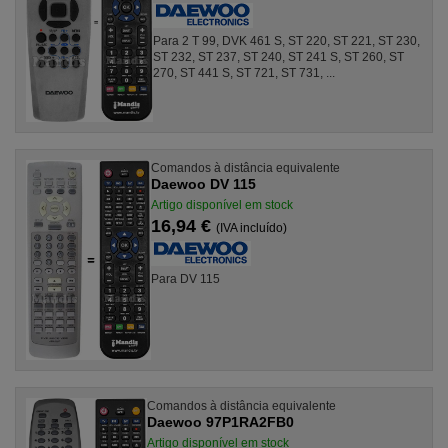
Para 2 T 99, DVK 461 S, ST 220, ST 221, ST 230,
ST 232, ST 237, ST 240, ST 241 S, ST 260, ST
270, ST 441 S, ST 721, ST 731, ...
Comandos à distância equivalente
Daewoo DV 115
Artigo disponível em stock
16,94 €
(IVA incluído)
Para DV 115
Comandos à distância equivalente
Daewoo 97P1RA2FB0
Artigo disponível em stock