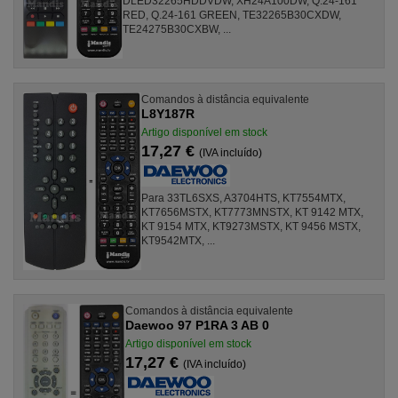
DLED32265HDDVDW, XH24A100DW, Q.24-161
RED, Q.24-161 GREEN, TE32265B30CXDW,
TE24275B30CXBW, ...
Comandos à distância equivalente
L8Y187R
Artigo disponível em stock
17,27 €
(IVA incluído)
Para 33TL6SXS, A3704HTS, KT7554MTX,
KT7656MSTX, KT7773MNSTX, KT 9142 MTX,
KT 9154 MTX, KT9273MSTX, KT 9456 MSTX,
KT9542MTX, ...
Comandos à distância equivalente
Daewoo 97 P1RA 3 AB 0
Artigo disponível em stock
17,27 €
(IVA incluído)