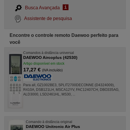
i
Busca Avançada
Assistente de pesquisa
Encontre o controle remoto Daewoo perfeito para
você
Comandos à distância universal
DAEWOO Aircoplus (42530)
Artigo disponível em stock
17,27 €
(IVA incluído)
Para all, GZ1002BE3, SPLIT2700DECONNE (D4324009),
R410A, DSB121LH, MSCA12YV, FAC12407CH, DBO335AG,
ALD3000, LSD2461HL, MS30, ...
Comando à distância original
DAEWOO Unitronic Air Plus