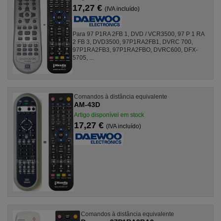
17,27 €
(IVA incluído)
Para 97 P1RA 2FB 1, DVD / VCR3500, 97 P 1 RA
2 FB 3, DVD3500, 97P1RA2FB1, DVRC 700,
97P1RA2FB3, 97P1RA2FBO, DVRC600, DFX-
5705, ...
Comandos à distância equivalente
AM-43D
Artigo disponível em stock
17,27 €
(IVA incluído)
Comandos à distância equivalente