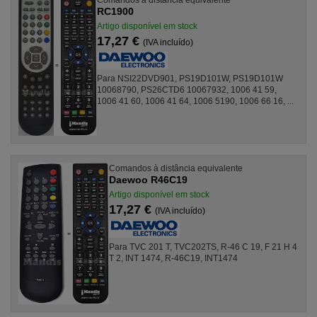
Comandos à distância equivalente
RC1900
Artigo disponível em stock
17,27 €
(IVA incluído)
Para NSI22DVD901, PS19D101W, PS19D101W
10068790, PS26CTD6 10067932, 1006 41 59,
1006 41 60, 1006 41 64, 1006 5190, 1006 66 16, ...
Comandos à distância equivalente
Daewoo R46C19
Artigo disponível em stock
17,27 €
(IVA incluído)
Para TVC 201 T, TVC202TS, R-46 C 19, F 21 H 4
T 2, INT 1474, R-46C19, INT1474