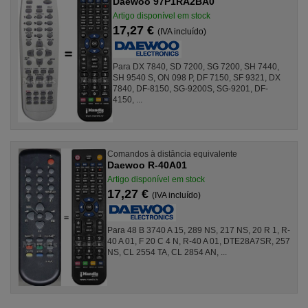
Daewoo 97P1RA2BA0
Artigo disponível em stock
17,27 €
(IVA incluído)
Para DX 7840, SD 7200, SG 7200, SH 7440,
SH 9540 S, ON 098 P, DF 7150, SF 9321, DX
7840, DF-8150, SG-9200S, SG-9201, DF-
4150, ...
Comandos à distância equivalente
Daewoo R-40A01
Artigo disponível em stock
17,27 €
(IVA incluído)
Para 48 B 3740 A 15, 289 NS, 217 NS, 20 R 1, R-
40 A 01, F 20 C 4 N, R-40 A 01, DTE28A7SR, 257
NS, CL 2554 TA, CL 2854 AN, ...