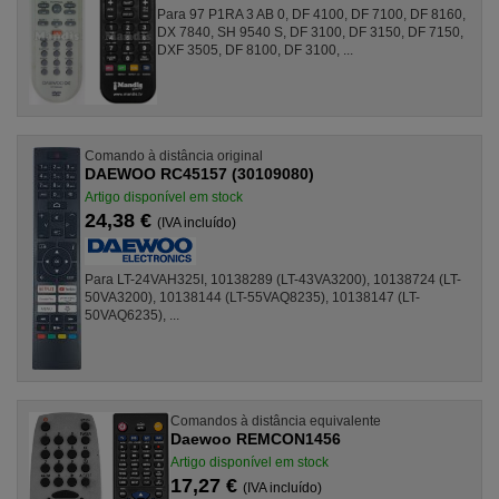
Para 97 P1RA 3 AB 0, DF 4100, DF 7100, DF 8160,
DX 7840, SH 9540 S, DF 3100, DF 3150, DF 7150,
DXF 3505, DF 8100, DF 3100, ...
Comando à distância original
DAEWOO RC45157 (30109080)
Artigo disponível em stock
24,38 €
(IVA incluído)
Para LT-24VAH325I, 10138289 (LT-43VA3200), 10138724 (LT-
50VA3200), 10138144 (LT-55VAQ8235), 10138147 (LT-
50VAQ6235), ...
Comandos à distância equivalente
Daewoo REMCON1456
Artigo disponível em stock
17,27 €
(IVA incluído)