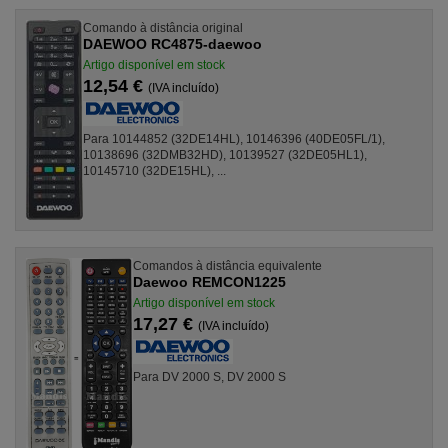
Comando à distância original
DAEWOO RC4875-daewoo
Artigo disponível em stock
12,54 €
(IVA incluído)
Para 10144852 (32DE14HL), 10146396 (40DE05FL/1),
10138696 (32DMB32HD), 10139527 (32DE05HL1),
10145710 (32DE15HL), ...
Comandos à distância equivalente
Daewoo REMCON1225
Artigo disponível em stock
17,27 €
(IVA incluído)
Para DV 2000 S, DV 2000 S