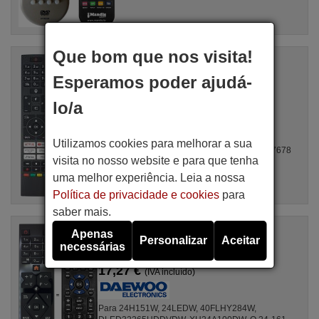
Que bom que nos visita!
Comando à distância original
DAEWOO RC-45157T (30121233)
Esperamos poder ajudá-
Artigo disponível em stock
16,12 €
(IVA incluído)
lo/a
Para 32DE74HL, 10147520 (HI3226HD-VE), 10148031
Utilizamos cookies para melhorar a sua
(CL24LED25BSW), 10147986 (CL40LED25BSW), 10147678
visita no nosso website e para que tenha
(LED 40TIF900B), ...
uma melhor experiência. Leia a nossa
Política de privacidade e cookies
para
saber mais.
Comandos à distância equivalente
Apenas
Personalizar
Aceitar
RC39105
necessárias
Artigo disponível em stock
17,27 €
(IVA incluído)
Para 24H151W, 24LEDW, 40FLHY284W,