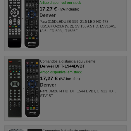
Artigo disponível em stock
17,27 €
(IVA incluído)
Denver
Para 315DLEDUSB-559, 21.5 LED-HD 478,
KISSARIO-23.6 (V. 2), SV 156 A 5 HD, LSV16A5,
18.5 LED-608, LT1535F
Comandos à distância equivalente
Denver DFT-1544DVBT
Artigo disponível em stock
17,27 €
(IVA incluído)
Denver
Para DM26T-FHD, DFT1544 DVBT, CI 922 TDT,
STV15T
Comandos à distância equivalente