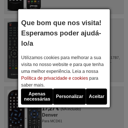
Que bom que nos visita!
Comandos à distância equivalente
Denver LED4206
Esperamos poder ajudá-
Artigo disponível em stock
17,27 €
(IVA incluído)
lo/a
Denver
Para LED4901, CELED480816B7, LED4206,
Utilizamos cookies para melhorar a sua
TQL40F4PR004, LED4207, CELED75UHD0317B7,
LED-4071T2CS, TBU60UHDPR001.133, TTE-
visita no nosso website e para que tenha
50Q3504K, ...
uma melhor experiência. Leia a nossa
Política de privacidade e cookies
para
saber mais.
Comandos à distância equivalente
Apenas
Personalizar
Aceitar
Denver MCD62
necessárias
Artigo disponível em stock
17,27 €
(IVA incluído)
Denver
Para MCD61