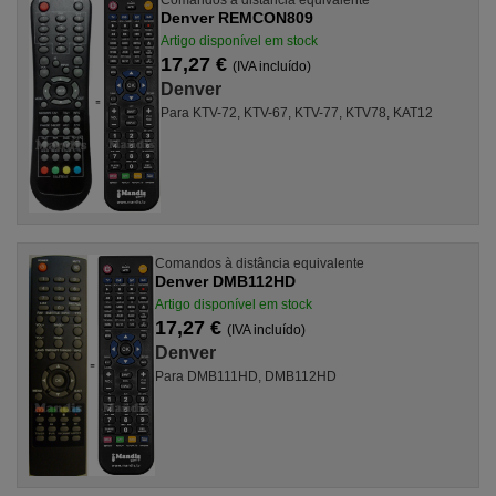
Denver REMCON809
Artigo disponível em stock
17,27 €
(IVA incluído)
Denver
Para KTV-72, KTV-67, KTV-77, KTV78, KAT12
Comandos à distância equivalente
Denver DMB112HD
Artigo disponível em stock
17,27 €
(IVA incluído)
Denver
Para DMB111HD, DMB112HD