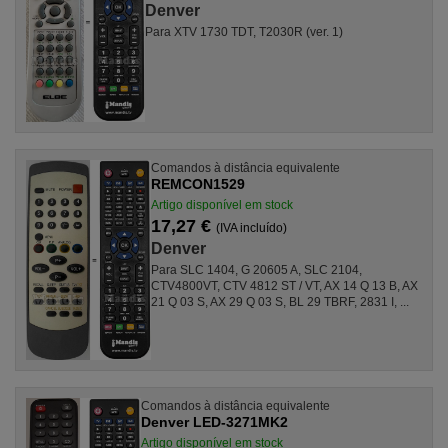
Denver
Para XTV 1730 TDT, T2030R (ver. 1)
Comandos à distância equivalente
REMCON1529
Artigo disponível em stock
17,27 €
(IVA incluído)
Denver
Para SLC 1404, G 20605 A, SLC 2104,
CTV4800VT, CTV 4812 ST / VT, AX 14 Q 13 B, AX
21 Q 03 S, AX 29 Q 03 S, BL 29 TBRF, 2831 I, ...
Comandos à distância equivalente
Denver LED-3271MK2
Artigo disponível em stock