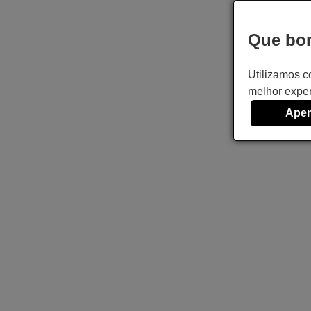
Que bom
Utilizamos c
melhor exper
Apen