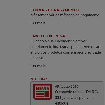
Rudinery,
PORTUGAL
FORMAS DE PAGAMENTO
Nós temos vários métodos de pagamento
Maio 2025
Ler mais
Bom dia. Estou extremamente satisfeita
com o comando e seu funcionamento
ENVIO E ENTREGA
Quando a sua encomenda estiver
perfeito, a rapidez na entrega e a vossa
corretamente finalizada, procederemos ao
eficiência no processo. Gostaria de
envio dos produtos com a maior brevidade
salientar que foi de extrema importância a
possível
vossa informação acerca de como usar o
comando sem usar por marca mas
Ler mais
passando pelos códigos. Ninguém em
loja nenhuma me tinha explicado como
NOTÍCIAS
funcionar. Apenas diziam que tinham
05 Agosto 2026
comandos universais mas podiam não
O controle remoto
Tcl RC-
funcionar. Muito obrigada.
833
já está disponível em
Edite,
estoque.
PORTUGAL