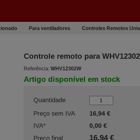
cionado
Para ventiladores
Controles Remotos Univ
Controle remoto para WHV1230
Referência:
WHV12302W
Artigo disponível em stock
Quantidade
Preço sem IVA
16,94
€
IVA*
0,00
€
16,94
€
Preço final