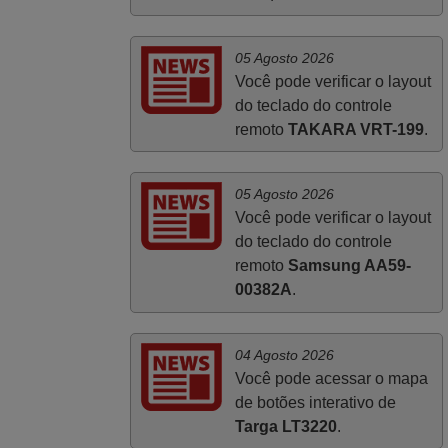
Abril 2025
05 Agosto 2026
Você pode verificar o layout
O comando veio bem embrulhado e
do teclado do controle
protegido. Fez logo a emparelhamento
remoto
TAKARA VRT-199
.
com a televisão, sem problemas.
Funciona na perfeição. Recomendo
vivamente este produto e este site.
05 Agosto 2026
João,
Você pode verificar o layout
PORTUGAL
do teclado do controle
remoto
Samsung AA59-
00382A
.
04 Agosto 2026
Você pode acessar o mapa
de botões interativo de
Targa LT3220
.