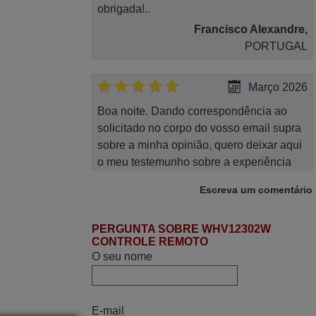
obrigada!..
Francisco Alexandre,
PORTUGAL
Março 2026
Boa noite. Dando correspondência ao
solicitado no corpo do vosso email supra
sobre a minha opinião, quero deixar aqui
o meu testemunho sobre a experiência
que tive com a vossa Empresa durante a
Escreva um comentário
minha encomenda supra: Acolhimento da
encomenda, informação ao cliente,
PERGUNTA SOBRE WHV12302W
clareza de instruções durante o processo,
CONTROLE REMOTO
qualidade do produto, cumprimento dos
O seu nome
prazos A TUDO ISTO DOU DOU A NOTA
MÁXIMA DE 5 ESTRELAS.
Sinceramente, faço votos para que assim
E-mail
continuem, pois infelizmente vai sendo