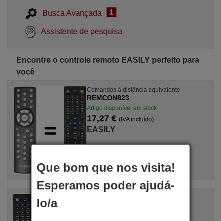
i
Busca Avançada
Assistente de pesquisa
Encontre o controle remoto EASILY perfeito para
você
Comandos à distância equivalente
REMCON823
Artigo disponível em stock
17,27 €
(IVA incluído)
EASILY
Que bom que nos visita!
Esperamos poder ajudá-
Comandos à distância equivalente
lo/a
EASILY 1514T
Artigo disponível em stock