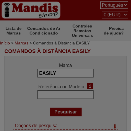
Controles
Lista de
Comandos de Ar
Precisa
Remotos
Marcas
Condicionado
de ajuda?
Universais
Início
>
Marcas
> Comandos à Distância EASILY
COMANDOS À DISTÂNCIA EASILY
Marca
i
Referência ou Modelo
Opções de pesquisa