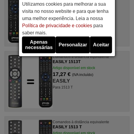
17,27 €
(IVA incluído)
Utilizamos cookies para melhorar a sua
EASILY
visita no nosso website e para que tenha
Para 1514 T
uma melhor experiência. Leia a nossa
Política de privacidade e cookies
para
saber mais.
Apenas
Personalizar
Aceitar
necessárias
Comandos à distância equivalente
EASILY 1513T
Artigo disponível em stock
17,27 €
(IVA incluído)
EASILY
Para 1513 T
Comandos à distância equivalente
EASILY 1513 T
Artigo disponível em stock