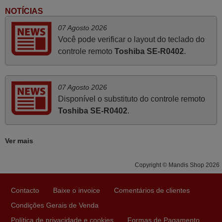
José,
NOTÍCIAS
PORTUGAL
07 Agosto 2026
Você pode verificar o layout do teclado do
controle remoto
Toshiba SE-R0402
.
Abril 2021
Produto de acordo com o comprado! O envio também foi
excelente.
07 Agosto 2026
Irene,
Disponível o substituto do controle remoto
PORTUGAL
Toshiba SE-R0402
.
Setembro 2020
Ver mais
Recomendo. Produto entregue no dia seguinte à
Copyright © Mandis Shop 2026
encomenda e pagamento. 5 Estrelas.
José,
Contacto
Baixe o invoice
Comentários de clientes
PORTUGAL
Condições Gerais de Venda
Política de privacidade e cookies
Formas de Pagamento