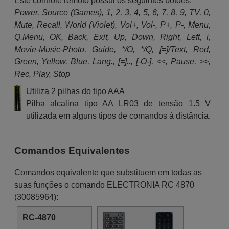
Este controle remoto possui os seguintes botões:
Power, Source (Games), 1, 2, 3, 4, 5, 6, 7, 8, 9, TV, 0,
Mute, Recall, World (Violet), Vol+, Vol-, P+, P-, Menu,
Q.Menu, OK, Back, Exit, Up, Down, Right, Left, i,
Movie-Music-Photo, Guide, */O, */Q, [=]/Text, Red,
Green, Yellow, Blue, Lang., [=].., [-O-], <<, Pause, >>,
Rec, Play, Stop
Utiliza 2 pilhas do tipo AAA
Pilha alcalina tipo AA LR03 de tensão 1.5 V
utilizada em alguns tipos de comandos à distância.
Comandos Equivalentes
Comandos equivalente que substituem em todas as
suas funções o comando ELECTRONIA RC 4870
(30085964):
RC-4870