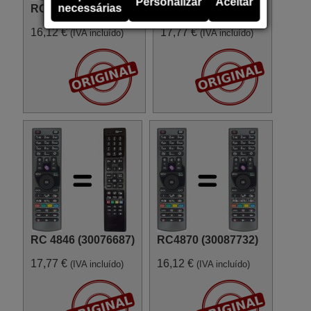
Personalizar
Aceitar
necessárias
RC 4875 (30087730)
RC 4876 (30088184)
16,12 €
17,77 €
(IVA incluído)
(IVA incluído)
RC 4846 (30076687)
RC4870 (30087732)
17,77 €
16,12 €
(IVA incluído)
(IVA incluído)