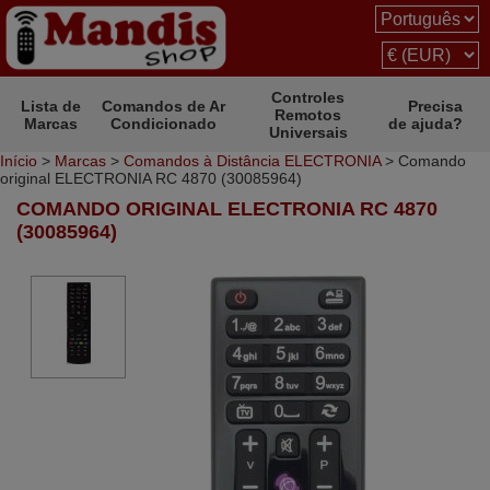
Controles
Lista de
Comandos de Ar
Precisa
Remotos
Marcas
Condicionado
de ajuda?
Universais
Início
>
Marcas
>
Comandos à Distância ELECTRONIA
> Comando
original ELECTRONIA RC 4870 (30085964)
COMANDO ORIGINAL ELECTRONIA RC 4870
(30085964)