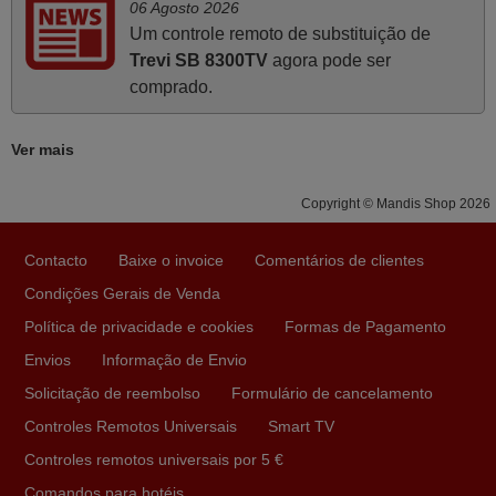
06 Agosto 2026
cumprimentos.
Um controle remoto de substituição de
Paulo,
Trevi SB 8300TV
agora pode ser
PORTUGAL
comprado.
Junho 2025
Ver mais
Já recebi o comando bem embalado mas não é de
Copyright © Mandis Shop 2026
origem mas trabalha bem, obrigada!..
Francisco Alexandre,
Contacto
Baixe o invoice
Comentários de clientes
PORTUGAL
Condições Gerais de Venda
Política de privacidade e cookies
Formas de Pagamento
Abril 2025
Envios
Informação de Envio
O comando veio bem embrulhado e protegido. Fez logo a
Solicitação de reembolso
Formulário de cancelamento
emparelhamento com a televisão, sem problemas.
Controles Remotos Universais
Smart TV
Funciona na perfeição. Recomendo vivamente este
produto e este site.
Controles remotos universais por 5 €
João,
Comandos para hotéis