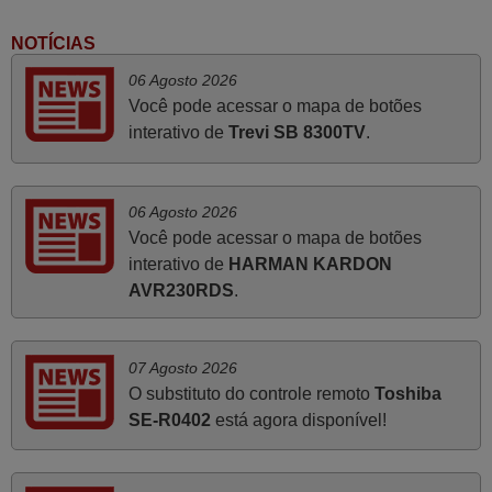
tinham comandos universais mas podiam não funcionar.
Muito obrigada.
NOTÍCIAS
Edite,
06 Agosto 2026
PORTUGAL
Você pode acessar o mapa de botões
interativo de
Trevi SB 8300TV
.
Março 2026
Boa noite. Dando correspondência ao solicitado no corpo
06 Agosto 2026
do vosso email supra sobre a minha opinião, quero
Você pode acessar o mapa de botões
deixar aqui o meu testemunho sobre a experiência que
interativo de
HARMAN KARDON
tive com a vossa Empresa durante a minha encomenda
AVR230RDS
.
supra: Acolhimento da encomenda, informação ao
cliente, clareza de instruções durante o processo,
qualidade do produto, cumprimento dos prazos A TUDO
07 Agosto 2026
ISTO DOU DOU A NOTA MÁXIMA DE 5 ESTRELAS.
O substituto do controle remoto
Toshiba
Sinceramente, faço votos para que assim continuem, pois
SE-R0402
está agora disponível!
infelizmente vai sendo raro encontrar Empresas cuja
relação online com o cliente seja tão prática e eficiente
como a demonstrada por vós. Apresento os meus