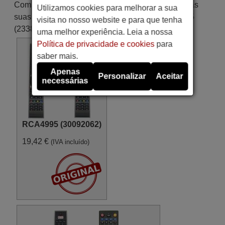
Comandos equivalente que substituem em todas as
Utilizamos cookies para melhorar a sua
suas funções o comando ELECTRONIA RCA4995
visita no nosso website e para que tenha
(23389445):
uma melhor experiência. Leia a nossa
Política de privacidade e cookies
para
saber mais.
Apenas
Personalizar
Aceitar
necessárias
RCA4995 (30092062)
19,42 €
(IVA incluído)