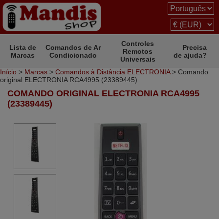
Controles
Lista de
Comandos de Ar
Precisa
Remotos
Marcas
Condicionado
de ajuda?
Universais
Início
>
Marcas
>
Comandos à Distância ELECTRONIA
> Comando
original ELECTRONIA RCA4995 (23389445)
COMANDO ORIGINAL ELECTRONIA RCA4995
(23389445)