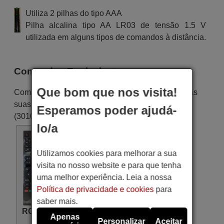
Utiliza 2 pilhas do tipo AAA
Pilha alcalina tipo AA LR03 de tensão 1.5 V
utilizada em alguns tipos de comandos à distância.
Comandos Equivalentes
Que bom que nos visita!
Comandos equivalente que substituem em todas as
suas funções o comando ELECTRONIA RC39105
Esperamos poder ajudá-
(30100821):
lo/a
Utilizamos cookies para melhorar a sua
visita no nosso website e para que tenha
uma melhor experiência. Leia a nossa
Política de privacidade e cookies
para
saber mais.
RC39170 (30105973)
Apenas
Personalizar
Aceitar