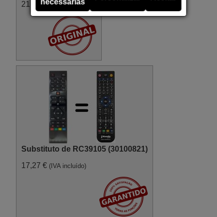
necessárias
21,07 €
(IVA incluído)
Substituto de RC39105 (30100821)
17,27 €
(IVA incluído)