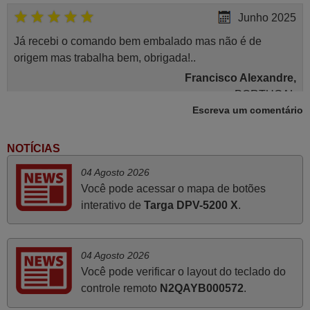
Junho 2025
Já recebi o comando bem embalado mas não é de
origem mas trabalha bem, obrigada!..
Francisco Alexandre,
PORTUGAL
Escreva um comentário
Março 2026
NOTÍCIAS
Boa noite. Dando correspondência ao solicitado no corpo
04 Agosto 2026
do vosso email supra sobre a minha opinião, quero
Você pode acessar o mapa de botões
deixar aqui o meu testemunho sobre a experiência que
interativo de
Targa DPV-5200 X
.
tive com a vossa Empresa durante a minha encomenda
supra: Acolhimento da encomenda, informação ao
cliente, clareza de instruções durante o processo,
04 Agosto 2026
qualidade do produto, cumprimento dos prazos A TUDO
Você pode verificar o layout do teclado do
ISTO DOU DOU A NOTA MÁXIMA DE 5 ESTRELAS.
controle remoto
N2QAYB000572
.
Sinceramente, faço votos para que assim continuem, pois