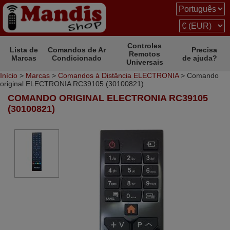
Controles
Lista de
Comandos de Ar
Precisa
Remotos
Marcas
Condicionado
de ajuda?
Universais
Início
>
Marcas
>
Comandos à Distância ELECTRONIA
> Comando
original ELECTRONIA RC39105 (30100821)
COMANDO ORIGINAL ELECTRONIA RC39105
(30100821)