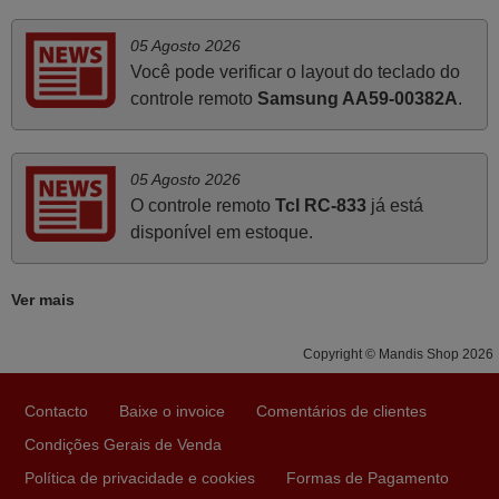
infelizmente vai sendo raro encontrar Empresas cuja
relação online com o cliente seja tão prática e eficiente
05 Agosto 2026
como a demonstrada por vós. Apresento os meus
Você pode verificar o layout do teclado do
cumprimentos.
controle remoto
Samsung AA59-00382A
.
Paulo,
PORTUGAL
05 Agosto 2026
O controle remoto
Tcl RC-833
já está
Maio 2025
disponível em estoque.
Bom dia. Estou extremamente satisfeita com o comando
e seu funcionamento perfeito, a rapidez na entrega e a
Ver mais
vossa eficiência no processo. Gostaria de salientar que
foi de extrema importância a vossa informação acerca de
Copyright © Mandis Shop 2026
como usar o comando sem usar por marca mas
passando pelos códigos. Ninguém em loja nenhuma me
tinha explicado como funcionar. Apenas diziam que
Contacto
Baixe o invoice
Comentários de clientes
tinham comandos universais mas podiam não funcionar.
Condições Gerais de Venda
Muito obrigada.
Política de privacidade e cookies
Formas de Pagamento
Edite,