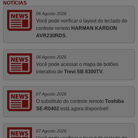
Boa noite. Dando correspondência ao solicitado no corpo
NOTÍCIAS
do vosso email supra sobre a minha opinião, quero
06 Agosto 2026
deixar aqui o meu testemunho sobre a experiência que
Você pode verificar o layout do teclado do
tive com a vossa Empresa durante a minha encomenda
controle remoto
HARMAN KARDON
supra: Acolhimento da encomenda, informação ao
AVR230RDS
.
cliente, clareza de instruções durante o processo,
qualidade do produto, cumprimento dos prazos A TUDO
ISTO DOU DOU A NOTA MÁXIMA DE 5 ESTRELAS.
06 Agosto 2026
Sinceramente, faço votos para que assim continuem, pois
Você pode acessar o mapa de botões
infelizmente vai sendo raro encontrar Empresas cuja
interativo de
Trevi SB 8300TV
.
relação online com o cliente seja tão prática e eficiente
como a demonstrada por vós. Apresento os meus
cumprimentos.
07 Agosto 2026
Paulo,
O substituto do controle remoto
Toshiba
PORTUGAL
SE-R0402
está agora disponível!
Julho 2025
07 Agosto 2026
Ótimo produto!! Não precisa fazer nenhuma