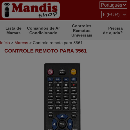
Controles
Lista de
Comandos de Ar
Precisa
Remotos
Marcas
Condicionado
de ajuda?
Universais
Início
>
Marcas
> Controle remoto para 3561
CONTROLE REMOTO PARA 3561