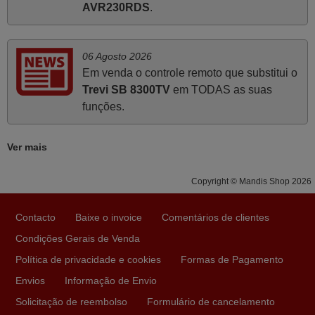
AVR230RDS
.
Boa noite. Dando correspondência ao solicitado no corpo
do vosso email supra sobre a minha opinião, quero
deixar aqui o meu testemunho sobre a experiência que
06 Agosto 2026
tive com a vossa Empresa durante a minha encomenda
Em venda o controle remoto que substitui o
supra: Acolhimento da encomenda, informação ao
Trevi SB 8300TV
em TODAS as suas
cliente, clareza de instruções durante o processo,
funções.
qualidade do produto, cumprimento dos prazos A TUDO
ISTO DOU DOU A NOTA MÁXIMA DE 5 ESTRELAS.
Ver mais
Sinceramente, faço votos para que assim continuem, pois
infelizmente vai sendo raro encontrar Empresas cuja
Copyright © Mandis Shop 2026
relação online com o cliente seja tão prática e eficiente
como a demonstrada por vós. Apresento os meus
Contacto
Baixe o invoice
Comentários de clientes
cumprimentos.
Condições Gerais de Venda
Paulo,
PORTUGAL
Política de privacidade e cookies
Formas de Pagamento
Envios
Informação de Envio
Solicitação de reembolso
Formulário de cancelamento
Julho 2025