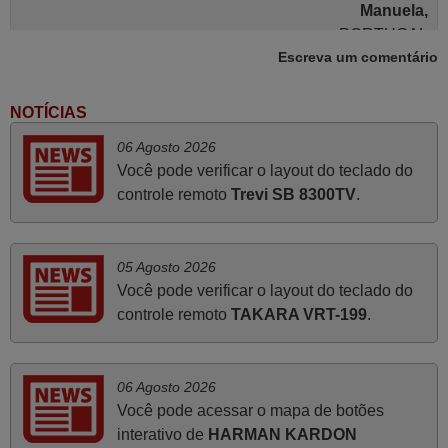
Manuela,
PORTUGAL
Escreva um comentário
Maio 2025
NOTÍCIAS
Bom dia. Estou extremamente satisfeita com o comando
06 Agosto 2026
e seu funcionamento perfeito, a rapidez na entrega e a
Você pode verificar o layout do teclado do
vossa eficiência no processo. Gostaria de salientar que
controle remoto
Trevi SB 8300TV
.
foi de extrema importância a vossa informação acerca de
como usar o comando sem usar por marca mas
passando pelos códigos. Ninguém em loja nenhuma me
05 Agosto 2026
tinha explicado como funcionar. Apenas diziam que
Você pode verificar o layout do teclado do
tinham comandos universais mas podiam não funcionar.
controle remoto
TAKARA VRT-199
.
Muito obrigada.
Edite,
PORTUGAL
06 Agosto 2026
Você pode acessar o mapa de botões
interativo de
HARMAN KARDON
Março 2026