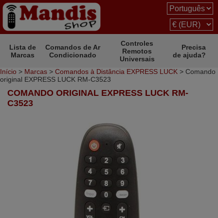
Controles
Lista de
Comandos de Ar
Precisa
Remotos
Marcas
Condicionado
de ajuda?
Universais
Início
>
Marcas
>
Comandos à Distância EXPRESS LUCK
> Comando
original EXPRESS LUCK RM-C3523
COMANDO ORIGINAL EXPRESS LUCK RM-
C3523