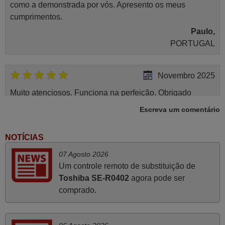
como a demonstrada por vós. Apresento os meus
cumprimentos.
Paulo,
PORTUGAL
Novembro 2025
Muito atenciosos. Funciona na perfeição. Obrigado
Manuela,
Escreva um comentário
PORTUGAL
NOTÍCIAS
Julho 2025
07 Agosto 2026
Um controle remoto de substituição de
A funcionar de imediato. 100%. Obrigado
Toshiba SE-R0402
agora pode ser
Domingos Manuel,
comprado.
PORTUGAL