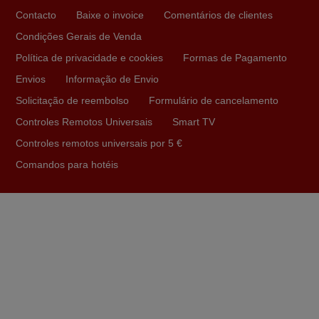
foi de extrema importância a vossa informação acerca de
Contacto
Baixe o invoice
Comentários de clientes
como usar o comando sem usar por marca mas
Condições Gerais de Venda
passando pelos códigos. Ninguém em loja nenhuma me
tinha explicado como funcionar. Apenas diziam que
Política de privacidade e cookies
Formas de Pagamento
tinham comandos universais mas podiam não funcionar.
Envios
Informação de Envio
Muito obrigada.
Solicitação de reembolso
Formulário de cancelamento
Edite,
Controles Remotos Universais
Smart TV
PORTUGAL
Controles remotos universais por 5 €
Comandos para hotéis
Abril 2025
O comando veio bem embrulhado e protegido. Fez logo a
emparelhamento com a televisão, sem problemas.
Funciona na perfeição. Recomendo vivamente este
produto e este site.
João,
PORTUGAL