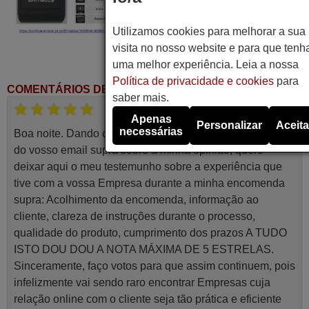
Utilizamos cookies para melhorar a sua
visita no nosso website e para que tenh
uma melhor experiência. Leia a nossa
Política de privacidade e cookies
para
COMENTÁRIOS DE CLIENTES
saber mais.
Março 2026
Apenas
Personalizar
Aceita
necessárias
Boa noite. Dando correspondência ao solicitado no corpo
do vosso email supra sobre a minha opinião, quero
deixar aqui o meu testemunho sobre a experiência que
tive com a vossa Empresa durante a minha encomenda
supra: Acolhimento da encomenda, informação ao
cliente, clareza de instruções durante o processo,
qualidade do produto, cumprimento dos prazos A TUDO
ISTO DOU DOU A NOTA MÁXIMA DE 5 ESTRELAS.
Sinceramente, faço votos para que assim continuem, pois
infelizmente vai sendo raro encontrar Empresas cuja
relação online com o cliente seja tão prática e eficiente