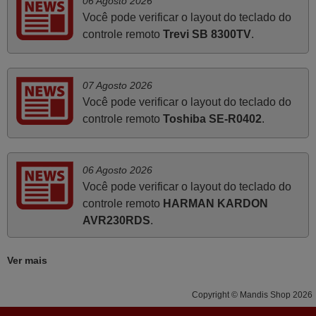
06 Agosto 2026
Junho 2025
Você pode verificar o layout do teclado do
Já recebi o comando bem embalado mas não é de
controle remoto
Trevi SB 8300TV
.
origem mas trabalha bem, obrigada!..
Francisco Alexandre,
PORTUGAL
07 Agosto 2026
Você pode verificar o layout do teclado do
controle remoto
Toshiba SE-R0402
.
Julho 2025
Ótimo produto!! Não precisa fazer nenhuma
programação. Recomendo muito!!
06 Agosto 2026
Rudinery,
Você pode verificar o layout do teclado do
PORTUGAL
controle remoto
HARMAN KARDON
AVR230RDS
.
Maio 2025
Ver mais
Bom dia. Estou extremamente satisfeita com o comando
e seu funcionamento perfeito, a rapidez na entrega e a
Copyright © Mandis Shop 2026
vossa eficiência no processo. Gostaria de salientar que