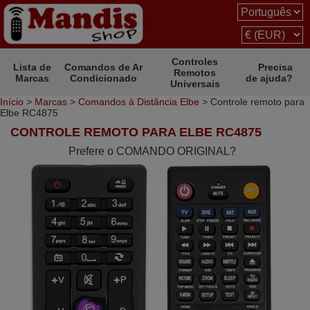
Controles
Lista de
Comandos de Ar
Precisa
Remotos
Marcas
Condicionado
de ajuda?
Universais
Início
>
Marcas
>
Comandos à Distância Elbe
> Controle remoto para
Elbe RC4875
CONTROLE REMOTO PARA ELBE RC4875
Prefere o COMANDO ORIGINAL?