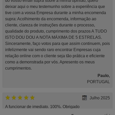
do vosso email supra sobre a minha opinião, quero
deixar aqui o meu testemunho sobre a experiência que
tive com a vossa Empresa durante a minha encomenda
supra: Acolhimento da encomenda, informação ao
cliente, clareza de instruções durante o processo,
qualidade do produto, cumprimento dos prazos A TUDO
ISTO DOU DOU A NOTA MÁXIMA DE 5 ESTRELAS.
Sinceramente, faço votos para que assim continuem, pois
infelizmente vai sendo raro encontrar Empresas cuja
relação online com o cliente seja tão prática e eficiente
como a demonstrada por vós. Apresento os meus
cumprimentos.
Paulo,
PORTUGAL
Julho 2025
A funcionar de imediato. 100%. Obrigado
Domingos Manuel,