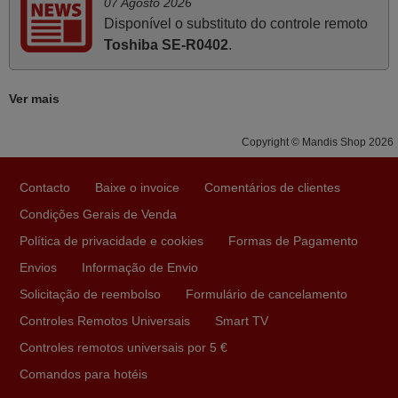
07 Agosto 2026
Bom dia. Estou extremamente satisfeita com o comando
Disponível o substituto do controle remoto
e seu funcionamento perfeito, a rapidez na entrega e a
Toshiba SE-R0402
.
vossa eficiência no processo. Gostaria de salientar que
foi de extrema importância a vossa informação acerca de
Ver mais
como usar o comando sem usar por marca mas
passando pelos códigos. Ninguém em loja nenhuma me
Copyright © Mandis Shop 2026
tinha explicado como funcionar. Apenas diziam que
tinham comandos universais mas podiam não funcionar.
Muito obrigada.
Contacto
Baixe o invoice
Comentários de clientes
Edite,
Condições Gerais de Venda
PORTUGAL
Política de privacidade e cookies
Formas de Pagamento
Envios
Informação de Envio
Abril 2025
Solicitação de reembolso
Formulário de cancelamento
O comando veio bem embrulhado e protegido. Fez logo a
Controles Remotos Universais
Smart TV
emparelhamento com a televisão, sem problemas.
Controles remotos universais por 5 €
Funciona na perfeição. Recomendo vivamente este
Comandos para hotéis
produto e este site.