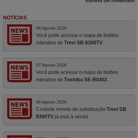
Escreva um comentário
PORTUGAL
NOTÍCIAS
Julho 2025
06 Agosto 2026
Você pode acessar o mapa de botões
Ótimo produto!! Não precisa fazer nenhuma
interativo de
Trevi SB 8300TV
.
programação. Recomendo muito!!
Rudinery,
PORTUGAL
07 Agosto 2026
Você pode acessar o mapa de botões
Junho 2025
interativo de
Toshiba SE-R0402
.
Já recebi o comando bem embalado mas não é de
origem mas trabalha bem, obrigada!..
06 Agosto 2026
Francisco Alexandre,
Controle remoto de substituição
Trevi SB
PORTUGAL
8300TV
já está à venda.
Maio 2025