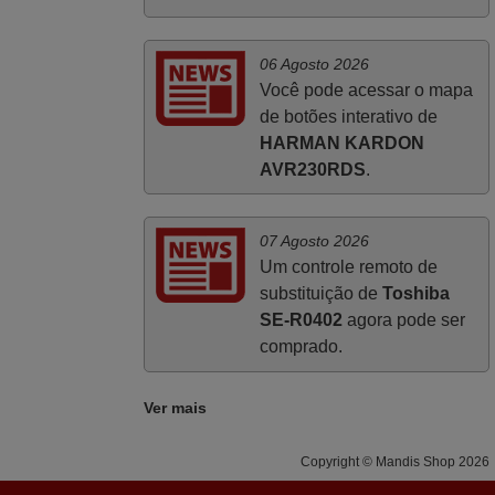
Julho 2025
A funcionar de imediato. 100%. Obrigado
06 Agosto 2026
Domingos Manuel,
Você pode acessar o mapa
PORTUGAL
de botões interativo de
HARMAN KARDON
AVR230RDS
.
07 Agosto 2026
Um controle remoto de
substituição de
Toshiba
SE-R0402
agora pode ser
comprado.
Ver mais
Copyright © Mandis Shop 2026