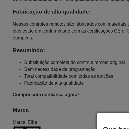
Fabricação de alta qualidade:
Nossos controles remotos são fabricados com materiais da
eles estão em conformidade com as certificações CE e 
europeus.
Resumindo:
Substituição completa do controle remoto original
Sem necessidade de programação
Total compatibilidade com todas as funções
Fabricação de alta qualidade
Compre com confiança agora!
Marca
Marca:
Elbe