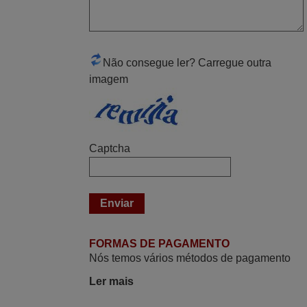
PORTUGAL
Abril 2025
Não consegue ler? Carregue outra
O comando veio bem embrulhado e
imagem
protegido. Fez logo a emparelhamento
com a televisão, sem problemas.
Funciona na perfeição. Recomendo
vivamente este produto e este site.
Captcha
João,
PORTUGAL
Maio 2025
Bom dia. Estou extremamente satisfeita
FORMAS DE PAGAMENTO
com o comando e seu funcionamento
Nós temos vários métodos de pagamento
perfeito, a rapidez na entrega e a vossa
Ler mais
eficiência no processo. Gostaria de
salientar que foi de extrema importância a