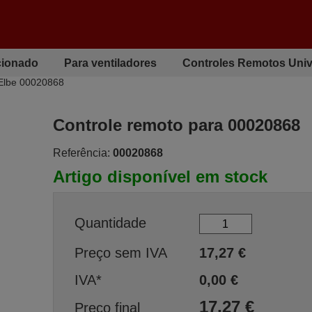
cionado
Para ventiladores
Controles Remotos Univ
 Elbe 00020868
Controle remoto para 00020868
Referência:
00020868
Artigo disponível em stock
Quantidade
Preço sem IVA
17,27
€
IVA*
0,00
€
17,27
€
Preço final