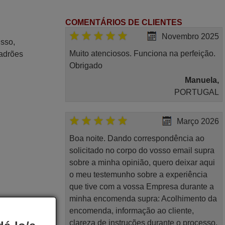
COMENTÁRIOS DE CLIENTES
Novembro 2025
isso,
Muito atenciosos. Funciona na perfeição.
padrões
Obrigado
Manuela,
PORTUGAL
Março 2026
Boa noite. Dando correspondência ao
solicitado no corpo do vosso email supra
sobre a minha opinião, quero deixar aqui
o meu testemunho sobre a experiência
que tive com a vossa Empresa durante a
minha encomenda supra: Acolhimento da
encomenda, informação ao cliente,
clareza de instruções durante o processo,