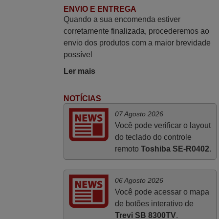
vossa informação acerca de como usar o
ENVIO E ENTREGA
Quando a sua encomenda estiver
comando sem usar por marca mas
corretamente finalizada, procederemos ao
passando pelos códigos. Ninguém em
envio dos produtos com a maior brevidade
loja nenhuma me tinha explicado como
possível
funcionar. Apenas diziam que tinham
comandos universais mas podiam não
Ler mais
funcionar. Muito obrigada.
Edite,
NOTÍCIAS
PORTUGAL
07 Agosto 2026
Você pode verificar o layout
Junho 2025
do teclado do controle
remoto
Toshiba SE-R0402
.
Já recebi o comando bem embalado mas
não é de origem mas trabalha bem,
obrigada!..
06 Agosto 2026
Francisco Alexandre,
Você pode acessar o mapa
PORTUGAL
de botões interativo de
Trevi SB 8300TV
.