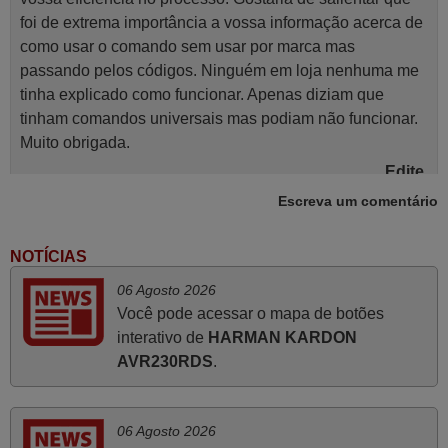
foi de extrema importância a vossa informação acerca de
como usar o comando sem usar por marca mas
passando pelos códigos. Ninguém em loja nenhuma me
tinha explicado como funcionar. Apenas diziam que
tinham comandos universais mas podiam não funcionar.
Muito obrigada.
Edite,
PORTUGAL
Escreva um comentário
NOTÍCIAS
Julho 2025
06 Agosto 2026
A funcionar de imediato. 100%. Obrigado
Você pode acessar o mapa de botões
Domingos Manuel,
interativo de
HARMAN KARDON
PORTUGAL
AVR230RDS
.
Novembro 2025
06 Agosto 2026
Muito atenciosos. Funciona na perfeição. Obrigado