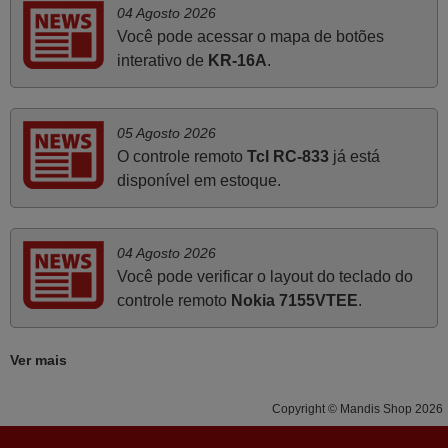
04 Agosto 2026
infelizmente vai sendo raro encontrar Empresas cuja
Você pode acessar o mapa de botões
relação online com o cliente seja tão prática e eficiente
interativo de
KR-16A
.
como a demonstrada por vós. Apresento os meus
cumprimentos.
Paulo,
05 Agosto 2026
PORTUGAL
O controle remoto
Tcl RC-833
já está
disponível em estoque.
Maio 2025
Bom dia. Estou extremamente satisfeita com o comando
04 Agosto 2026
e seu funcionamento perfeito, a rapidez na entrega e a
Você pode verificar o layout do teclado do
vossa eficiência no processo. Gostaria de salientar que
controle remoto
Nokia 7155VTEE
.
foi de extrema importância a vossa informação acerca de
como usar o comando sem usar por marca mas
Ver mais
passando pelos códigos. Ninguém em loja nenhuma me
tinha explicado como funcionar. Apenas diziam que
Copyright © Mandis Shop 2026
tinham comandos universais mas podiam não funcionar.
Muito obrigada.