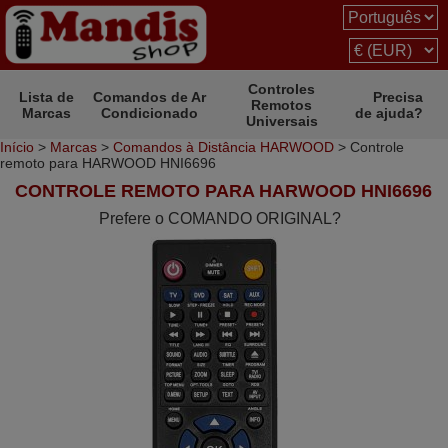
Controles
Lista de
Comandos de Ar
Precisa
Remotos
Marcas
Condicionado
de ajuda?
Universais
Início
>
Marcas
>
Comandos à Distância HARWOOD
> Controle
remoto para HARWOOD HNI6696
CONTROLE REMOTO PARA HARWOOD HNI6696
Prefere o COMANDO ORIGINAL?