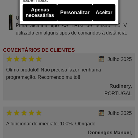
saber mais.
HARWOOD HNI 6696
Apenas
Personalizar
Aceitar
necessárias
Utiliza 2 pilhas do tipo AAA
Pilha alcalina tipo AA LR03 de tensão 1.5 V
utilizada em alguns tipos de comandos à distância.
COMENTÁRIOS DE CLIENTES
Julho 2025
Ótimo produto!! Não precisa fazer nenhuma
programação. Recomendo muito!!
Rudinery,
PORTUGAL
Julho 2025
A funcionar de imediato. 100%. Obrigado
Domingos Manuel,