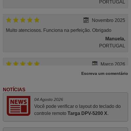
PORTUGAL
Novembro 2025
Muito atenciosos. Funciona na perfeição. Obrigado
Manuela,
PORTUGAL
Março 2026
Escreva um comentário
Boa noite. Dando correspondência ao solicitado no corpo
do vosso email supra sobre a minha opinião, quero
deixar aqui o meu testemunho sobre a experiência que
NOTÍCIAS
tive com a vossa Empresa durante a minha encomenda
04 Agosto 2026
supra: Acolhimento da encomenda, informação ao
Você pode verificar o layout do teclado do
cliente, clareza de instruções durante o processo,
controle remoto
Targa DPV-5200 X
.
qualidade do produto, cumprimento dos prazos A TUDO
ISTO DOU DOU A NOTA MÁXIMA DE 5 ESTRELAS.
Sinceramente, faço votos para que assim continuem, pois