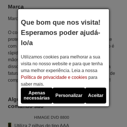
Marca
Marca:
HIMAGE
Que bom que nos visita!
Esperamos poder ajudá-
O controle remoto é cuidadosamente enviado
protegido em uma embalagem especial, juntamente
lo/a
com as pilhas necessárias (se solicitadas). O envio é
rápido e seguro, garantindo que chegue às suas
Utilizamos cookies para melhorar a sua
mãos dentro do prazo de entrega indicado. Além
visita no nosso website e para que tenha
disso, você receberá a comodidade de receber sua
uma melhor experiência. Leia a nossa
fatura diretamente em seu e-mail. Sua experiência de
Política de privacidade e cookies
para
compra será impecável desde o primeiro momento!
saber mais.
Apenas
Personalizar
Aceitar
necessárias
Alguns dos modelos que utilizam este
comando são
HIMAGE DVD 8800
Utiliza 2 pilhas do tipo AAA