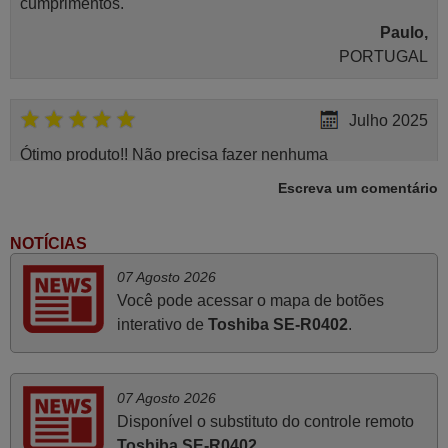
cumprimentos.
Paulo,
PORTUGAL
Julho 2025
Ótimo produto!! Não precisa fazer nenhuma
programação. Recomendo muito!!
Escreva um comentário
Rudinery,
PORTUGAL
NOTÍCIAS
07 Agosto 2026
Junho 2025
Você pode acessar o mapa de botões
interativo de
Toshiba SE-R0402
.
Já recebi o comando bem embalado mas não é de
origem mas trabalha bem, obrigada!..
Francisco Alexandre,
07 Agosto 2026
PORTUGAL
Disponível o substituto do controle remoto
Toshiba SE-R0402
.