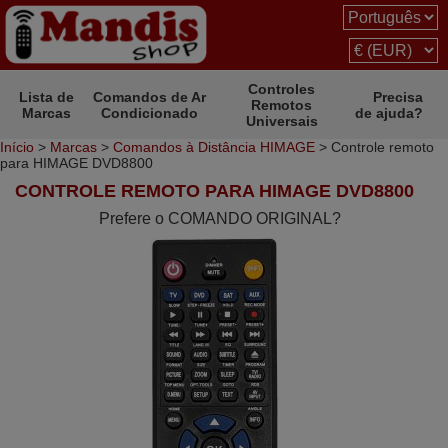
Controles
Lista de
Comandos de Ar
Precisa
Remotos
Marcas
Condicionado
de ajuda?
Universais
Início
>
Marcas
>
Comandos à Distância HIMAGE
> Controle remoto
para HIMAGE DVD8800
CONTROLE REMOTO PARA HIMAGE DVD8800
Prefere o COMANDO ORIGINAL?