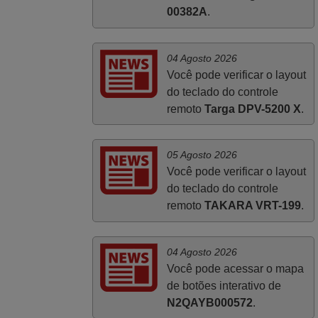
00382A
.
salientar que foi de extrema importância a
vossa informação acerca de como usar o
comando sem usar por marca mas
04 Agosto 2026
passando pelos códigos. Ninguém em
Você pode verificar o layout
loja nenhuma me tinha explicado como
do teclado do controle
funcionar. Apenas diziam que tinham
remoto
Targa DPV-5200 X
.
comandos universais mas podiam não
funcionar. Muito obrigada.
Edite,
05 Agosto 2026
PORTUGAL
Você pode verificar o layout
do teclado do controle
remoto
TAKARA VRT-199
.
04 Agosto 2026
Você pode acessar o mapa
de botões interativo de
N2QAYB000572
.