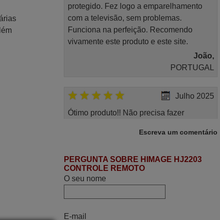
protegido. Fez logo a emparelhamento
com a televisão, sem problemas.
árias
Funciona na perfeição. Recomendo
Além
vivamente este produto e este site.
João,
PORTUGAL
Julho 2025
Ótimo produto!! Não precisa fazer
nenhuma programação. Recomendo
Escreva um comentário
muito!!
Rudinery,
PERGUNTA SOBRE HIMAGE HJ2203
PORTUGAL
CONTROLE REMOTO
O seu nome
Março 2026
Boa noite. Dando correspondência ao
E-mail
solicitado no corpo do vosso email supra