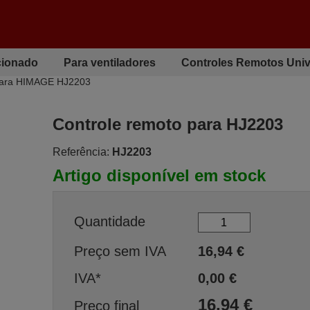
cionado
Para ventiladores
Controles Remotos Univ
para HIMAGE HJ2203
Controle remoto para HJ2203
Referência:
HJ2203
Artigo disponível em stock
Quantidade
Preço sem IVA
16,94
€
IVA*
0,00
€
16,94
€
Preço final