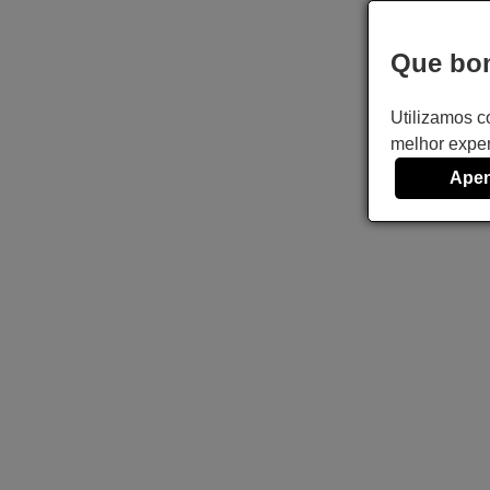
Que bom
Utilizamos c
melhor exper
Apen