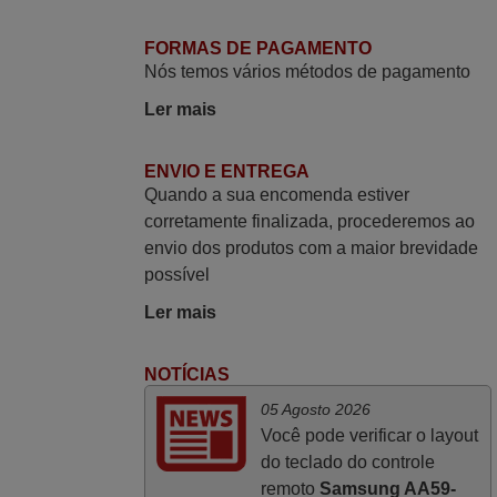
Julho 2025
FORMAS DE PAGAMENTO
A funcionar de imediato. 100%. Obrigado
Nós temos vários métodos de pagamento
Domingos Manuel,
Ler mais
PORTUGAL
ENVIO E ENTREGA
Novembro 2025
Quando a sua encomenda estiver
corretamente finalizada, procederemos ao
Muito atenciosos. Funciona na perfeição.
envio dos produtos com a maior brevidade
Obrigado
possível
Manuela,
PORTUGAL
Ler mais
NOTÍCIAS
Maio 2025
05 Agosto 2026
Bom dia. Estou extremamente satisfeita
Você pode verificar o layout
com o comando e seu funcionamento
do teclado do controle
perfeito, a rapidez na entrega e a vossa
remoto
Samsung AA59-
eficiência no processo. Gostaria de