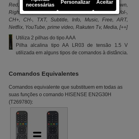
Hisense 43A7100F (A20120Y)
Personalizar
Aceitar
Red, Green, Yellow, Blue, [=], Play/Pause, Up, Down,
necessárias
Hisense 43A7100F (A202503)
Hisense 43A7100F (A20251O)
Right, Left, OK, Back, Exit, Home, Mute, Vol+, Vol-,
Hisense 43A7100F (A20340B)
CH+, CH-, TXT, Subtitle, Info, Music, Free, ART,
Hisense 43A7100F (A203907)
Hisense 43A7100F (A20390L)
Netflix, YouTube, prime video, Rakuten Tv, Media, [++]
Hisense 43A7100F (F21110J)
Hisense 43A7120F
Utiliza 2 pilhas do tipo AAA
Hisense 43A7300F (A195304)
Pilha alcalina tipo AA LR03 de tensão 1.5 V
Hisense 43A7300F (A201211)
Hisense 43A7300F (A20250M)
utilizada em alguns tipos de comandos à distância.
Hisense 43A7300F (A20251P)
Hisense 43A7300F (A20390P)
Hisense 43A7300F (A210504)
Hisense 43A7300F (A21050B)
Comandos Equivalentes
Hisense 43A7300F (A21100A)
Hisense 50A56EEVS
(50A7120F)
Comandos equivalente que substituem em todas as
Hisense 50A7100F
suas funções o comando HISENSE EN2G30H
Hisense 55A56EEVS(0001)
(55AE7010F)
(T269780):
Hisense 55AE7000F
Hisense 58A7100F
(HE58A6100FUWTS(0100))
Hisense 65A7300F
(HE65A6103FUWTS)
Hisense 65A7500F (A195309)
Hisense 70A7100F