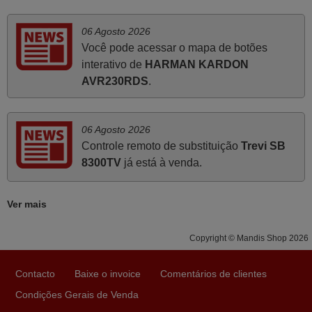
Julho 2025
06 Agosto 2026
Você pode acessar o mapa de botões
Ótimo produto!! Não precisa fazer nenhuma
interativo de
HARMAN KARDON
programação. Recomendo muito!!
AVR230RDS
.
Rudinery,
PORTUGAL
06 Agosto 2026
Controle remoto de substituição
Trevi SB
Julho 2025
8300TV
já está à venda.
A funcionar de imediato. 100%. Obrigado
Domingos Manuel,
Ver mais
PORTUGAL
Copyright © Mandis Shop 2026
Novembro 2025
Contacto
Baixe o invoice
Comentários de clientes
Muito atenciosos. Funciona na perfeição. Obrigado
Condições Gerais de Venda
Manuela,