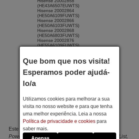
Hisense 20002858
(HE43A6507EUWTS)
Hisense 20002864
(HE50A6109FUWTS)
Hisense 20002866
(HE50A6103FUWTS)
Hisense 20002868
(HE50A6803FUWTS)
Hisense 20002876
(HE55A6109FUWTS)
Hisense 20002878
(HE55A6103FUWTS)
Que bom que nos visita!
Hisense 20002880
(55A6803FUWTS)
Hisense 20002890
Esperamos poder ajudá-
(HE58A6100FUWTS)
Hisense 20002893 (65A7100F)
lo/a
Hisense 20002893
(HE65A6109FUWTS)
Hisense 20002895
Utilizamos cookies para melhorar a sua
(65A6803FUWTS)
Hisense 20002904
visita no nosso website e para que tenha
(HE75A6170FUWTS)
uma melhor experiência. Leia a nossa
Hisense 43A519EEVS
(43A7100F)
Política de privacidade e cookies
para
Hisense 43A7100F
saber mais.
Este controle remoto possui os seguintes botões:
(43A519EEVS)
Hisense 43A7100F (A19490H)
Power, Input, 1, 2, 3, 4, 5, 6, 7, 8, 9, 0, Guide, CH List,
Apenas