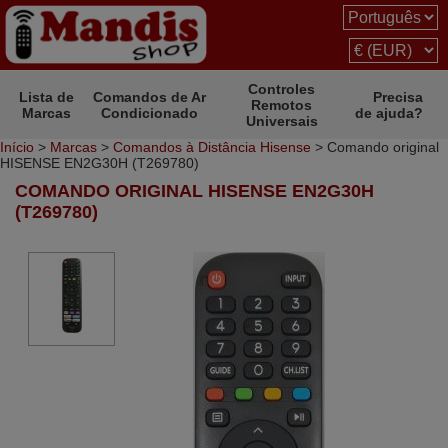
Controles
Lista de
Comandos de Ar
Precisa
Remotos
Marcas
Condicionado
de ajuda?
Universais
Início
>
Marcas
>
Comandos à Distância Hisense
> Comando original
HISENSE EN2G30H (T269780)
COMANDO ORIGINAL HISENSE EN2G30H
(T269780)