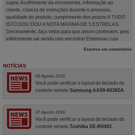
supra: Acolhimento da encomenda, informação ao
cliente, clareza de instruções durante o processo,
qualidade do produto, cumprimento dos prazos A TUDO
ISTO DOU DOU A NOTA MÁXIMA DE 5 ESTRELAS.
Sinceramente, faço votos para que assim continuem, pois
infelizmente vai sendo raro encontrar Empresas cuja
relação online com o cliente seja tão prática e eficiente
Escreva um comentário
como a demonstrada por vós. Apresento os meus
cumprimentos.
NOTÍCIAS
Paulo,
05 Agosto 2026
PORTUGAL
Você pode verificar o layout do teclado do
controle remoto
Samsung AA59-00382A
.
Junho 2025
Já recebi o comando bem embalado mas não é de
07 Agosto 2026
origem mas trabalha bem, obrigada!..
Você pode verificar o layout do teclado do
Francisco Alexandre,
controle remoto
Toshiba SE-R0402
.
PORTUGAL