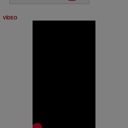
Hisense HE75A6170FUWTS
(75A7100F)
VÍDEO