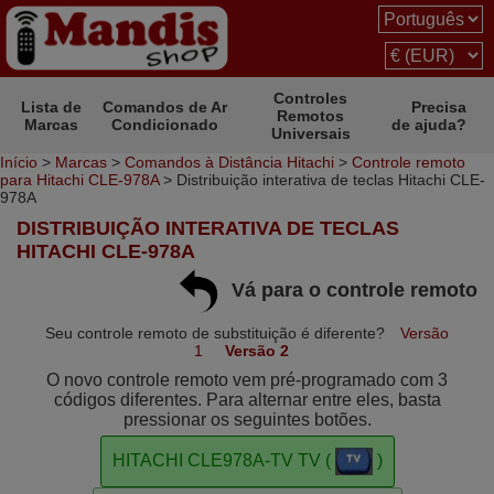
Controles
Lista de
Comandos de Ar
Precisa
Remotos
Marcas
Condicionado
de ajuda?
Universais
Início
>
Marcas
>
Comandos à Distância Hitachi
>
Controle remoto
para Hitachi CLE-978A
> Distribuição interativa de teclas Hitachi CLE-
978A
DISTRIBUIÇÃO INTERATIVA DE TECLAS
HITACHI CLE-978A
Vá para o controle remoto
Seu controle remoto de substituição é diferente?
Versão
1
Versão 2
O novo controle remoto vem pré-programado com 3
códigos diferentes. Para alternar entre eles, basta
pressionar os seguintes botões.
HITACHI CLE978A-TV TV (
)