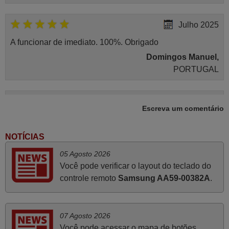
Julho 2025
A funcionar de imediato. 100%. Obrigado
Domingos Manuel,
PORTUGAL
Março 2026
Escreva um comentário
Boa noite. Dando correspondência ao solicitado no corpo
do vosso email supra sobre a minha opinião, quero
NOTÍCIAS
deixar aqui o meu testemunho sobre a experiência que
05 Agosto 2026
tive com a vossa Empresa durante a minha encomenda
Você pode verificar o layout do teclado do
supra: Acolhimento da encomenda, informação ao
controle remoto
Samsung AA59-00382A
.
cliente, clareza de instruções durante o processo,
qualidade do produto, cumprimento dos prazos A TUDO
ISTO DOU DOU A NOTA MÁXIMA DE 5 ESTRELAS.
07 Agosto 2026
Sinceramente, faço votos para que assim continuem, pois
Você pode acessar o mapa de botões