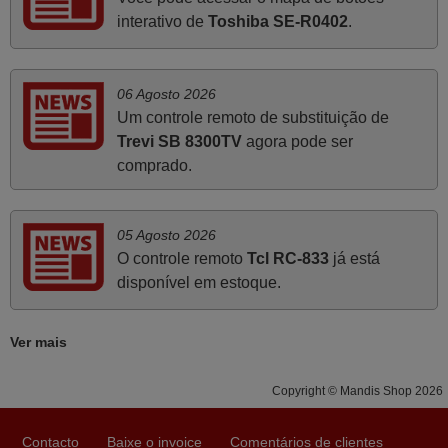
infelizmente vai sendo raro encontrar Empresas cuja
interativo de
Toshiba SE-R0402
.
relação online com o cliente seja tão prática e eficiente
como a demonstrada por vós. Apresento os meus
cumprimentos.
06 Agosto 2026
Paulo,
Um controle remoto de substituição de
PORTUGAL
Trevi SB 8300TV
agora pode ser
comprado.
Junho 2025
Já recebi o comando bem embalado mas não é de
05 Agosto 2026
origem mas trabalha bem, obrigada!..
O controle remoto
Tcl RC-833
já está
Francisco Alexandre,
disponível em estoque.
PORTUGAL
Ver mais
Novembro 2025
Copyright © Mandis Shop 2026
Muito atenciosos. Funciona na perfeição. Obrigado
Manuela,
Contacto
Baixe o invoice
Comentários de clientes