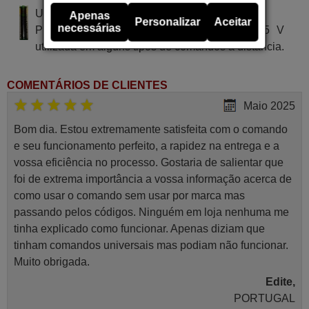
Utiliza 2 pilhas do tipo AAA
Apenas
Personalizar
Aceitar
necessárias
Pilha alcalina tipo AA LR03 de tensão 1.5 V
utilizada em alguns tipos de comandos à distância.
COMENTÁRIOS DE CLIENTES
Maio 2025
Bom dia. Estou extremamente satisfeita com o comando
e seu funcionamento perfeito, a rapidez na entrega e a
vossa eficiência no processo. Gostaria de salientar que
foi de extrema importância a vossa informação acerca de
como usar o comando sem usar por marca mas
passando pelos códigos. Ninguém em loja nenhuma me
tinha explicado como funcionar. Apenas diziam que
tinham comandos universais mas podiam não funcionar.
Muito obrigada.
Edite,
PORTUGAL