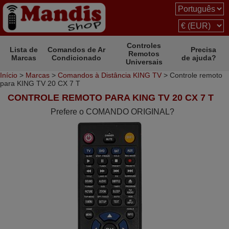
Controles
Lista de
Comandos de Ar
Precisa
Remotos
Marcas
Condicionado
de ajuda?
Universais
Início
>
Marcas
>
Comandos à Distância KING TV
> Controle remoto
para KING TV 20 CX 7 T
CONTROLE REMOTO PARA KING TV 20 CX 7 T
Prefere o COMANDO ORIGINAL?