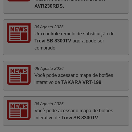
O comando veio bem embrulhado e protegido. Fez logo a
AVR230RDS
.
emparelhamento com a televisão, sem problemas.
Funciona na perfeição. Recomendo vivamente este
produto e este site.
06 Agosto 2026
João,
Um controle remoto de substituição de
PORTUGAL
Trevi SB 8300TV
agora pode ser
comprado.
Maio 2025
Bom dia. Estou extremamente satisfeita com o comando
05 Agosto 2026
e seu funcionamento perfeito, a rapidez na entrega e a
Você pode acessar o mapa de botões
vossa eficiência no processo. Gostaria de salientar que
interativo de
TAKARA VRT-199
.
foi de extrema importância a vossa informação acerca de
como usar o comando sem usar por marca mas
passando pelos códigos. Ninguém em loja nenhuma me
06 Agosto 2026
tinha explicado como funcionar. Apenas diziam que
Você pode acessar o mapa de botões
tinham comandos universais mas podiam não funcionar.
interativo de
Trevi SB 8300TV
.
Muito obrigada.
Edite,