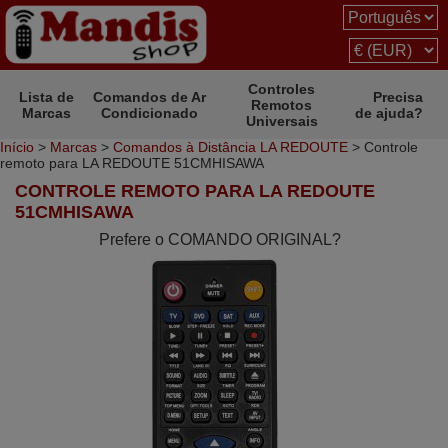
Controles
Lista de
Comandos de Ar
Precisa
Remotos
Marcas
Condicionado
de ajuda?
Universais
Início
>
Marcas
>
Comandos à Distância LA REDOUTE
> Controle
remoto para LA REDOUTE 51CMHISAWA
CONTROLE REMOTO PARA LA REDOUTE
51CMHISAWA
Prefere o COMANDO ORIGINAL?