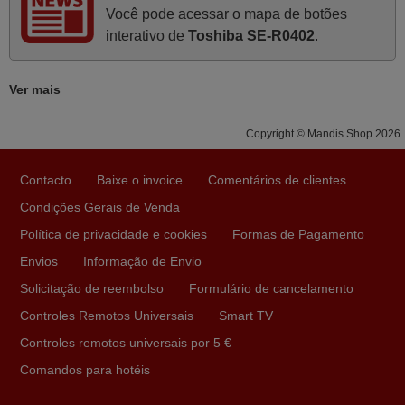
A funcionar de imediato. 100%. Obrigado
Você pode acessar o mapa de botões
Domingos Manuel,
interativo de
Toshiba SE-R0402
.
PORTUGAL
Ver mais
Março 2026
Copyright © Mandis Shop 2026
Boa noite. Dando correspondência ao solicitado no corpo
do vosso email supra sobre a minha opinião, quero
Contacto
Baixe o invoice
Comentários de clientes
deixar aqui o meu testemunho sobre a experiência que
Condições Gerais de Venda
tive com a vossa Empresa durante a minha encomenda
supra: Acolhimento da encomenda, informação ao
Política de privacidade e cookies
Formas de Pagamento
cliente, clareza de instruções durante o processo,
Envios
Informação de Envio
qualidade do produto, cumprimento dos prazos A TUDO
Solicitação de reembolso
Formulário de cancelamento
ISTO DOU DOU A NOTA MÁXIMA DE 5 ESTRELAS.
Controles Remotos Universais
Smart TV
Sinceramente, faço votos para que assim continuem, pois
infelizmente vai sendo raro encontrar Empresas cuja
Controles remotos universais por 5 €
relação online com o cliente seja tão prática e eficiente
Comandos para hotéis
como a demonstrada por vós. Apresento os meus
cumprimentos.