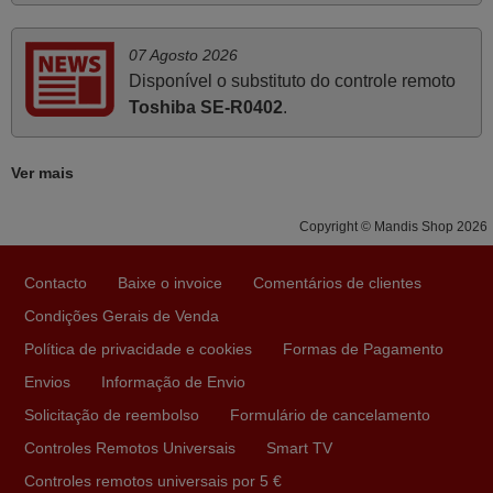
foi de extrema importância a vossa informação acerca de
como usar o comando sem usar por marca mas
07 Agosto 2026
passando pelos códigos. Ninguém em loja nenhuma me
Disponível o substituto do controle remoto
tinha explicado como funcionar. Apenas diziam que
Toshiba SE-R0402
.
tinham comandos universais mas podiam não funcionar.
Muito obrigada.
Ver mais
Edite,
PORTUGAL
Copyright © Mandis Shop 2026
Julho 2025
Contacto
Baixe o invoice
Comentários de clientes
Ótimo produto!! Não precisa fazer nenhuma
Condições Gerais de Venda
programação. Recomendo muito!!
Política de privacidade e cookies
Formas de Pagamento
Rudinery,
Envios
Informação de Envio
PORTUGAL
Solicitação de reembolso
Formulário de cancelamento
Controles Remotos Universais
Smart TV
Julho 2025
Controles remotos universais por 5 €