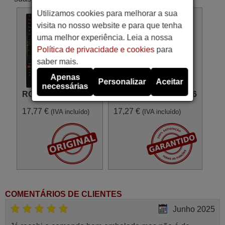
Utilizamos cookies para melhorar a sua
visita no nosso website e para que tenha
uma melhor experiência. Leia a nossa
Política de privacidade e cookies
para
saber mais.
Apenas
Personalizar
Aceitar
necessárias
RC 4876 (30088184)
Substituto de RC4876
17,77 €
17,27 €
(IVA incluído)
(IVA incluído)
COMENTÁRIOS DE CLIENTES
Junho 2025