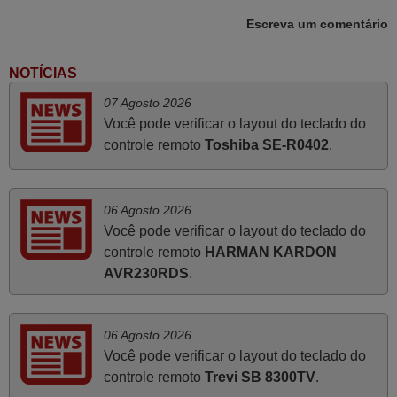
cumprimentos.
Escreva um comentário
Paulo,
PORTUGAL
NOTÍCIAS
07 Agosto 2026
Abril 2025
Você pode verificar o layout do teclado do
controle remoto
Toshiba SE-R0402
.
O comando veio bem embrulhado e protegido. Fez logo a
emparelhamento com a televisão, sem problemas.
Funciona na perfeição. Recomendo vivamente este
06 Agosto 2026
produto e este site.
Você pode verificar o layout do teclado do
João,
controle remoto
HARMAN KARDON
PORTUGAL
AVR230RDS
.
Maio 2025
06 Agosto 2026
Bom dia. Estou extremamente satisfeita com o comando
Você pode verificar o layout do teclado do
e seu funcionamento perfeito, a rapidez na entrega e a
controle remoto
Trevi SB 8300TV
.
vossa eficiência no processo. Gostaria de salientar que