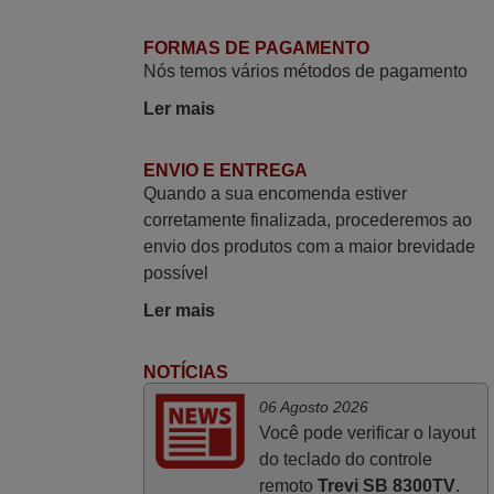
Já recebi o comando bem embalado mas
FORMAS DE PAGAMENTO
não é de origem mas trabalha bem,
Nós temos vários métodos de pagamento
obrigada!..
Ler mais
Francisco Alexandre,
PORTUGAL
ENVIO E ENTREGA
Quando a sua encomenda estiver
Julho 2025
corretamente finalizada, procederemos ao
envio dos produtos com a maior brevidade
A funcionar de imediato. 100%. Obrigado
possível
Domingos Manuel,
PORTUGAL
Ler mais
NOTÍCIAS
Maio 2025
06 Agosto 2026
Bom dia. Estou extremamente satisfeita
Você pode verificar o layout
com o comando e seu funcionamento
do teclado do controle
perfeito, a rapidez na entrega e a vossa
remoto
Trevi SB 8300TV
.
eficiência no processo. Gostaria de