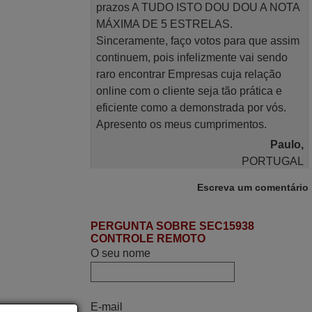
prazos A TUDO ISTO DOU DOU A NOTA
MÁXIMA DE 5 ESTRELAS.
Sinceramente, faço votos para que assim
continuem, pois infelizmente vai sendo
raro encontrar Empresas cuja relação
online com o cliente seja tão prática e
eficiente como a demonstrada por vós.
Apresento os meus cumprimentos.
Paulo,
PORTUGAL
Escreva um comentário
Julho 2025
Ótimo produto!! Não precisa fazer
PERGUNTA SOBRE SEC15938
CONTROLE REMOTO
nenhuma programação. Recomendo
O seu nome
muito!!
Rudinery,
PORTUGAL
E-mail