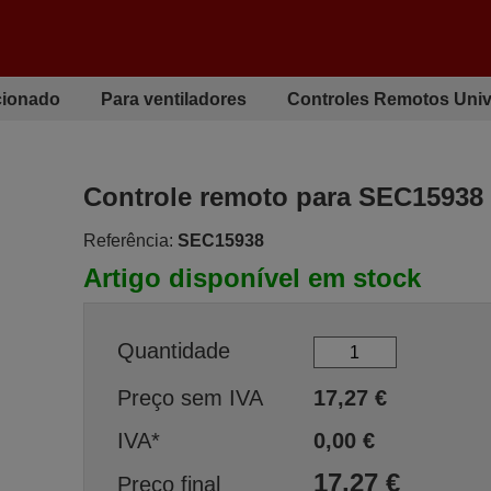
cionado
Para ventiladores
Controles Remotos Univ
Controle remoto para SEC15938
Referência:
SEC15938
Artigo disponível em stock
Quantidade
Preço sem IVA
17,27
€
IVA*
0,00
€
17,27
€
Preço final