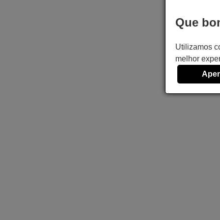
Que bom
Utilizamos c
melhor exper
Apen