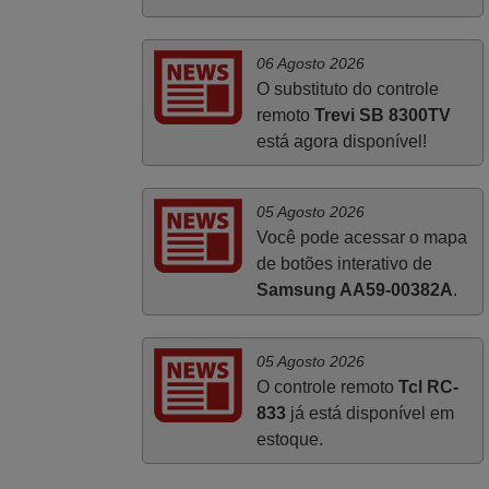
salientar que foi de extrema importância a
vossa informação acerca de como usar o
06 Agosto 2026
comando sem usar por marca mas
O substituto do controle
passando pelos códigos. Ninguém em
remoto
Trevi SB 8300TV
loja nenhuma me tinha explicado como
está agora disponível!
funcionar. Apenas diziam que tinham
comandos universais mas podiam não
funcionar. Muito obrigada.
05 Agosto 2026
Edite,
Você pode acessar o mapa
PORTUGAL
de botões interativo de
Samsung AA59-00382A
.
05 Agosto 2026
O controle remoto
Tcl RC-
833
já está disponível em
estoque.