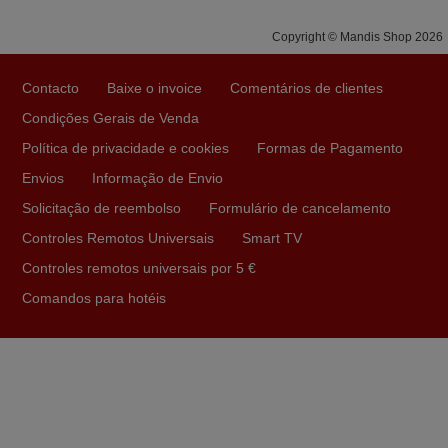
Copyright © Mandis Shop 2026
Julho 2025
Contacto
Baixe o invoice
Comentários de clientes
Ótimo produto!! Não precisa fazer nenhuma
programação. Recomendo muito!!
Condições Gerais de Venda
Rudinery,
Política de privacidade e cookies
Formas de Pagamento
PORTUGAL
Envios
Informação de Envio
Solicitação de reembolso
Formulário de cancelamento
Junho 2025
Controles Remotos Universais
Smart TV
Já recebi o comando bem embalado mas não é de
Controles remotos universais por 5 €
origem mas trabalha bem, obrigada!..
Comandos para hotéis
Francisco Alexandre,
PORTUGAL
Julho 2025
A funcionar de imediato. 100%. Obrigado