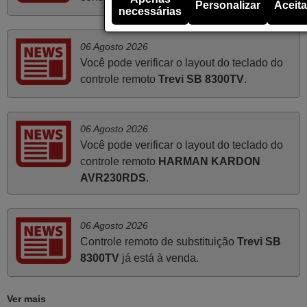
Personalizar
Aceita
Muito obrigada.
necessárias
Edite,
06 Agosto 2026
PORTUGAL
Você pode verificar o layout do teclado do
controle remoto
Trevi SB 8300TV
.
Novembro 2025
Muito atenciosos. Funciona na perfeição. Obrigado
06 Agosto 2026
Manuela,
Você pode verificar o layout do teclado do
PORTUGAL
controle remoto
HARMAN KARDON
AVR230RDS
.
Abril 2025
O comando veio bem embrulhado e protegido. Fez logo a
06 Agosto 2026
emparelhamento com a televisão, sem problemas.
Controle remoto de substituição
Trevi SB
Funciona na perfeição. Recomendo vivamente este
8300TV
já está à venda.
produto e este site.
João,
Ver mais
PORTUGAL