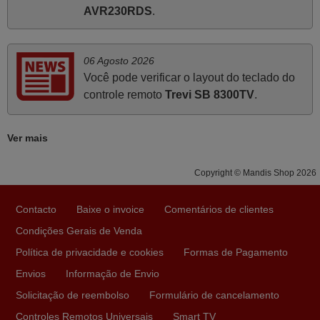
tinham comandos universais mas podiam não funcionar.
AVR230RDS
.
Muito obrigada.
Edite,
06 Agosto 2026
PORTUGAL
Você pode verificar o layout do teclado do
controle remoto
Trevi SB 8300TV
.
Março 2026
Boa noite. Dando correspondência ao solicitado no corpo
Ver mais
do vosso email supra sobre a minha opinião, quero
deixar aqui o meu testemunho sobre a experiência que
Copyright © Mandis Shop 2026
tive com a vossa Empresa durante a minha encomenda
supra: Acolhimento da encomenda, informação ao
Contacto
Baixe o invoice
Comentários de clientes
cliente, clareza de instruções durante o processo,
Condições Gerais de Venda
qualidade do produto, cumprimento dos prazos A TUDO
ISTO DOU DOU A NOTA MÁXIMA DE 5 ESTRELAS.
Política de privacidade e cookies
Formas de Pagamento
Sinceramente, faço votos para que assim continuem, pois
Envios
Informação de Envio
infelizmente vai sendo raro encontrar Empresas cuja
Solicitação de reembolso
Formulário de cancelamento
relação online com o cliente seja tão prática e eficiente
Controles Remotos Universais
Smart TV
como a demonstrada por vós. Apresento os meus