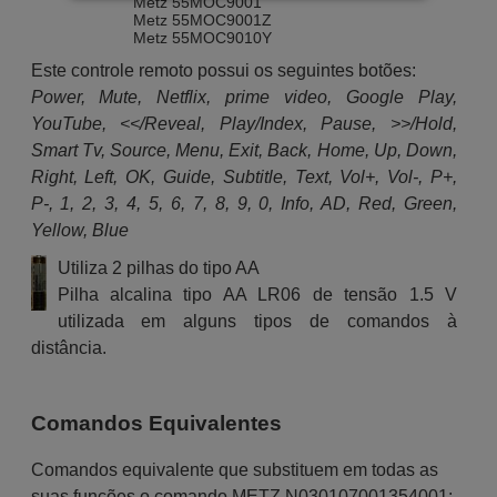
Metz 55MOC9001
Metz 55MOC9001Z
Metz 55MOC9010Y
Metz 55MUB5010
Este controle remoto possui os seguintes botões:
Metz 55MUB7001
Metz 55MUB7011
Power, Mute, Netflix, prime video, Google Play,
Metz 55MUB8101
YouTube, <</Reveal, Play/Index, Pause, >>/Hold,
Metz 55MUC6100Z
Metz 55MUC6120Z
Smart Tv, Source, Menu, Exit, Back, Home, Up, Down,
Metz 55MUC7111Z
Right, Left, OK, Guide, Subtitle, Text, Vol+, Vol-, P+,
Metz 55MUC8001Y
Metz 55MUC8001Z
P-, 1, 2, 3, 4, 5, 6, 7, 8, 9, 0, Info, AD, Red, Green,
Metz 58G2A52B
Yellow, Blue
Metz 58MUB6010
Metz 65DS9A62A
Utiliza 2 pilhas do tipo AA
Metz 65MOC9001Z
Metz 65MUB8001
Pilha alcalina tipo AA LR06 de tensão 1.5 V
Metz 65MUB8101
utilizada em alguns tipos de comandos à
Metz 65MUC8001Z
Metz 70MUC6000Z
distância.
Metz BLUE (43MUB7001)
Metz BLUE (55DS9A63A)
Comandos Equivalentes
Comandos equivalente que substituem em todas as
suas funções o comando METZ N030107001354001: