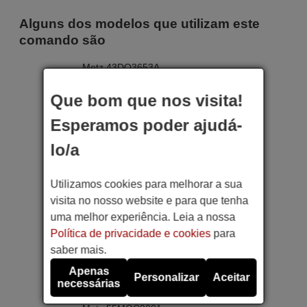
Alguns dos modelos que utilizam este
comando são
Metz 43DQ3653A
Metz 43MUB7011
Metz 43MUB8001
Que bom que nos visita!
Metz 43MUC6100Y
Metz 43MUC6100Z
Esperamos poder ajudá-
Metz 43MUC6120Z
Metz 43MUC7001Z
Metz 43MUC7111Y
lo/a
Metz 43MUC8001Z
Metz 50G2A52B
Metz 50MUB7111
Utilizamos cookies para melhorar a sua
Metz 50MUB8001
Metz 50MUC6100Z
visita no nosso website e para que tenha
Metz 50MUC6110Z
uma melhor experiência. Leia a nossa
Metz 50MUC7001Y
Metz 50MUC7001Z
Política de privacidade e cookies
para
Metz 50MUC7111Y
saber mais.
Metz 50MUC7111Z
Metz 50MUC8001Y
Apenas
Metz 50MUC8001Z
Personalizar
Aceitar
necessárias
Metz 55DS9A62A
Metz 55G2A52B