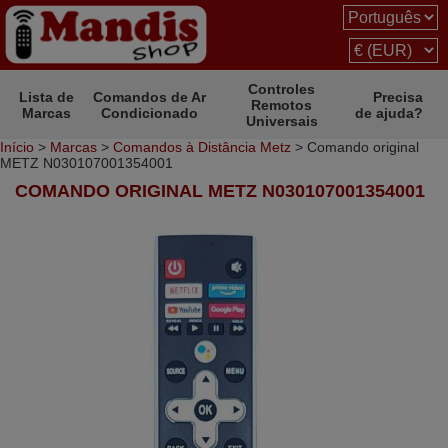
Controles
Lista de
Comandos de Ar
Precisa
Remotos
Marcas
Condicionado
de ajuda?
Universais
Início
>
Marcas
>
Comandos à Distância Metz
> Comando original
METZ N030107001354001
COMANDO ORIGINAL METZ N030107001354001