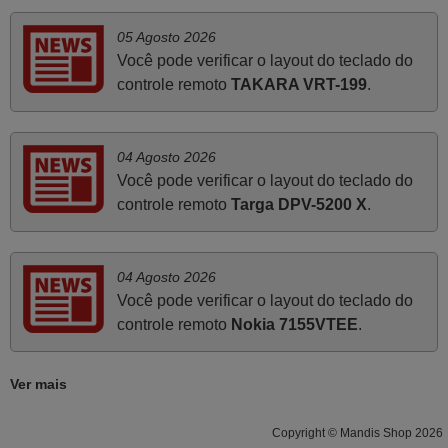
05 Agosto 2026
Maio 2025
Você pode verificar o layout do teclado do
Bom dia. Estou extremamente satisfeita com o comando
controle remoto
TAKARA VRT-199
.
e seu funcionamento perfeito, a rapidez na entrega e a
vossa eficiência no processo. Gostaria de salientar que
foi de extrema importância a vossa informação acerca de
04 Agosto 2026
como usar o comando sem usar por marca mas
Você pode verificar o layout do teclado do
passando pelos códigos. Ninguém em loja nenhuma me
controle remoto
Targa DPV-5200 X
.
tinha explicado como funcionar. Apenas diziam que
tinham comandos universais mas podiam não funcionar.
Muito obrigada.
04 Agosto 2026
Edite,
Você pode verificar o layout do teclado do
PORTUGAL
controle remoto
Nokia 7155VTEE
.
Março 2026
Ver mais
Boa noite. Dando correspondência ao solicitado no corpo
Copyright © Mandis Shop 2026
do vosso email supra sobre a minha opinião, quero