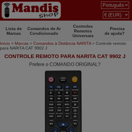
Controles
Lista de
Comandos de Ar
Precisa
Remotos
Marcas
Condicionado
de ajuda?
Universais
Início
>
Marcas
>
Comandos à Distância NARITA
> Controle remoto
para NARITA CAT 9902 J
CONTROLE REMOTO PARA NARITA CAT 9902 J
Prefere o COMANDO ORIGINAL?