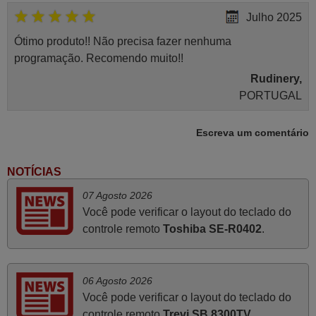
Julho 2025
Ótimo produto!! Não precisa fazer nenhuma
programação. Recomendo muito!!
Rudinery,
PORTUGAL
Escreva um comentário
Julho 2025
A funcionar de imediato. 100%. Obrigado
NOTÍCIAS
Domingos Manuel,
07 Agosto 2026
PORTUGAL
Você pode verificar o layout do teclado do
controle remoto
Toshiba SE-R0402
.
Junho 2025
Já recebi o comando bem embalado mas não é de
06 Agosto 2026
origem mas trabalha bem, obrigada!..
Você pode verificar o layout do teclado do
Francisco Alexandre,
controle remoto
Trevi SB 8300TV
.