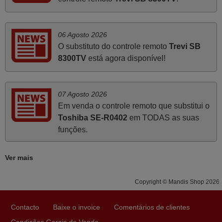
PORTUGAL
06 Agosto 2026
Abril 2025
O substituto do controle remoto
Trevi SB
O comando veio bem embrulhado e protegido. Fez logo a
8300TV
está agora disponível!
emparelhamento com a televisão, sem problemas.
Funciona na perfeição. Recomendo vivamente este
produto e este site.
07 Agosto 2026
João,
Em venda o controle remoto que substitui o
PORTUGAL
Toshiba SE-R0402
em TODAS as suas
funções.
Março 2026
Ver mais
Boa noite. Dando correspondência ao solicitado no corpo
do vosso email supra sobre a minha opinião, quero
Copyright © Mandis Shop 2026
deixar aqui o meu testemunho sobre a experiência que
tive com a vossa Empresa durante a minha encomenda
Contacto
Baixe o invoice
Comentários de clientes
supra: Acolhimento da encomenda, informação ao