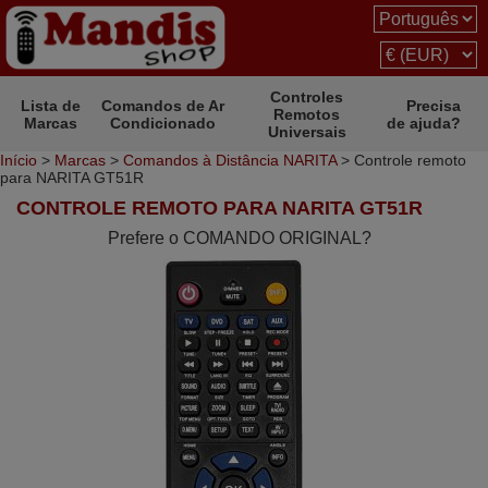
Controles
Lista de
Comandos de Ar
Precisa
Remotos
Marcas
Condicionado
de ajuda?
Universais
Início
>
Marcas
>
Comandos à Distância NARITA
> Controle remoto
para NARITA GT51R
CONTROLE REMOTO PARA NARITA GT51R
Prefere o COMANDO ORIGINAL?