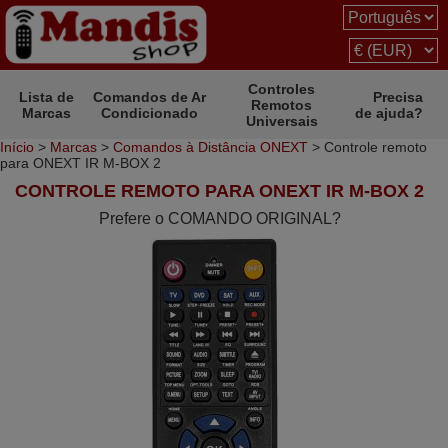
Controles
Lista de
Comandos de Ar
Precisa
Remotos
Marcas
Condicionado
de ajuda?
Universais
Início
>
Marcas
>
Comandos à Distância ONEXT
> Controle remoto
para ONEXT IR M-BOX 2
CONTROLE REMOTO PARA ONEXT IR M-BOX 2
Prefere o COMANDO ORIGINAL?