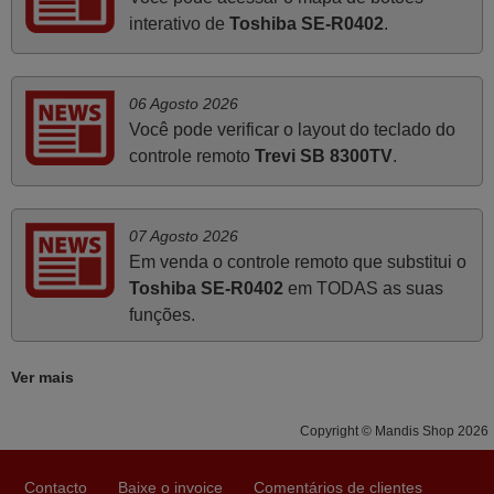
PORTUGAL
interativo de
Toshiba SE-R0402
.
Abril 2025
06 Agosto 2026
O comando veio bem embrulhado e protegido. Fez logo a
Você pode verificar o layout do teclado do
emparelhamento com a televisão, sem problemas.
controle remoto
Trevi SB 8300TV
.
Funciona na perfeição. Recomendo vivamente este
produto e este site.
João,
07 Agosto 2026
PORTUGAL
Em venda o controle remoto que substitui o
Toshiba SE-R0402
em TODAS as suas
funções.
Março 2026
Boa noite. Dando correspondência ao solicitado no corpo
Ver mais
do vosso email supra sobre a minha opinião, quero
deixar aqui o meu testemunho sobre a experiência que
Copyright © Mandis Shop 2026
tive com a vossa Empresa durante a minha encomenda
supra: Acolhimento da encomenda, informação ao
Contacto
Baixe o invoice
Comentários de clientes