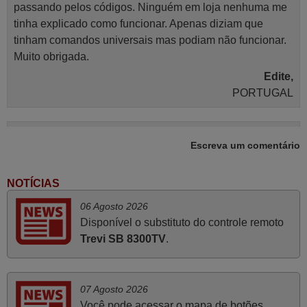
passando pelos códigos. Ninguém em loja nenhuma me
tinha explicado como funcionar. Apenas diziam que
tinham comandos universais mas podiam não funcionar.
Muito obrigada.
Edite,
PORTUGAL
Julho 2025
Escreva um comentário
Ótimo produto!! Não precisa fazer nenhuma
programação. Recomendo muito!!
NOTÍCIAS
Rudinery,
06 Agosto 2026
PORTUGAL
Disponível o substituto do controle remoto
Trevi SB 8300TV
.
Julho 2025
A funcionar de imediato. 100%. Obrigado
07 Agosto 2026
Domingos Manuel,
Você pode acessar o mapa de botões