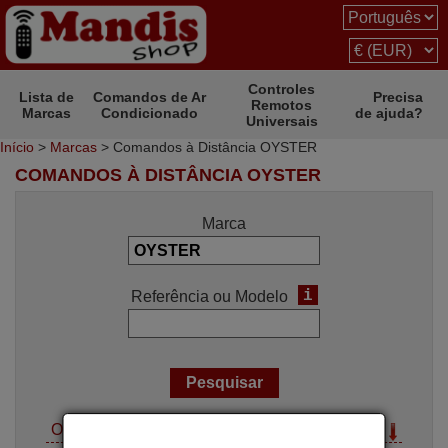
Controles
Lista de
Comandos de Ar
Precisa
Remotos
Marcas
Condicionado
de ajuda?
Universais
Início
>
Marcas
> Comandos à Distância OYSTER
COMANDOS À DISTÂNCIA OYSTER
Marca
i
Referência ou Modelo
Opções de pesquisa