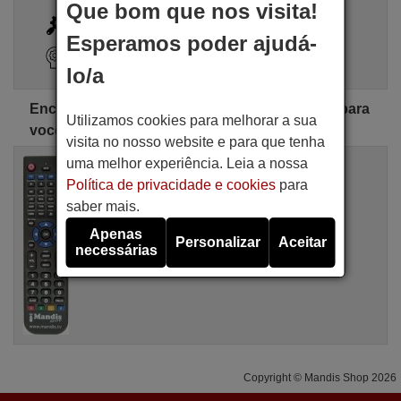
Que bom que nos visita!
i
Busca Avançada
Esperamos poder ajudá-
Assistente de pesquisa
lo/a
Encontre o controle remoto OYSTER perfeito para
Utilizamos cookies para melhorar a sua
você
visita no nosso website e para que tenha
uma melhor experiência. Leia a nossa
Comandos à distância equivalente
OYSTER SAT II
Política de privacidade e cookies
para
Artigo disponível em stock
saber mais.
16,94 €
(IVA incluído)
Apenas
OYSTER
Personalizar
Aceitar
necessárias
Para SAT (ver. 2)
Copyright © Mandis Shop 2026