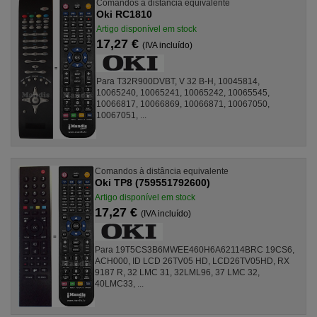
Comandos à distância equivalente
Oki RC1810
Artigo disponível em stock
17,27 €
(IVA incluído)
Para T32R900DVBT, V 32 B-H, 10045814,
10065240, 10065241, 10065242, 10065545,
10066817, 10066869, 10066871, 10067050,
10067051, ...
Comandos à distância equivalente
Oki TP8 (759551792600)
Artigo disponível em stock
17,27 €
(IVA incluído)
Para 19T5CS3B6MWEE460H6A62114BRC 19CS6,
ACH000, ID LCD 26TV05 HD, LCD26TV05HD, RX
9187 R, 32 LMC 31, 32LML96, 37 LMC 32,
40LMC33, ...