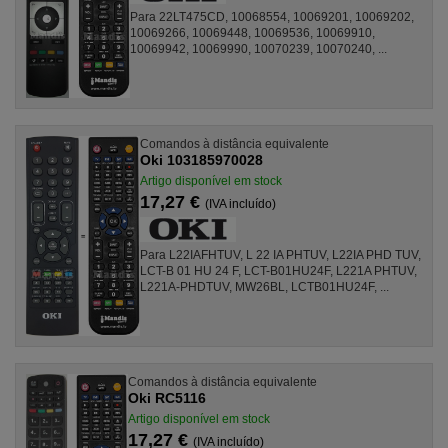
Para 22LT475CD, 10068554, 10069201, 10069202,
10069266, 10069448, 10069536, 10069910,
10069942, 10069990, 10070239, 10070240, ...
Comandos à distância equivalente
Oki 103185970028
Artigo disponível em stock
17,27 €
(IVA incluído)
Para L22IAFHTUV, L 22 IA PHTUV, L22IA PHD TUV,
LCT-B 01 HU 24 F, LCT-B01HU24F, L221A PHTUV,
L221A-PHDTUV, MW26BL, LCTB01HU24F, ...
Comandos à distância equivalente
Oki RC5116
Artigo disponível em stock
17,27 €
(IVA incluído)