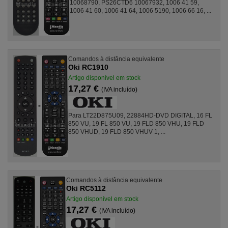
10068790, PS26CTD6 10067932, 1006 41 59,
1006 41 60, 1006 41 64, 1006 5190, 1006 66 16, ...
Comandos à distância equivalente
Oki RC1910
Artigo disponível em stock
17,27 €
(IVA incluído)
Para LT22D875U09, 22884HD-DVD DIGITAL, 16 FL
850 VU, 19 FL 850 VU, 19 FLD 850 VHU, 19 FLD
850 VHUD, 19 FLD 850 VHUV 1, ...
Comandos à distância equivalente
Oki RC5112
Artigo disponível em stock
17,27 €
(IVA incluído)