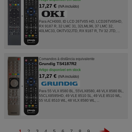
17,27 €
(IVA incluído)
Para ACH000, ID LCD 26TV05 HD, LCD26TV05HD,
RX 9187 R, 32 LMC 31, 32LML96, 37 LMC 32,
40LMC33, OKITV32JTD, RX 9187 R, TV 32 JTD, ...
Comandos à distância equivalente
Grundig TS4187R2
Artigo disponível em stock
17,27 €
(IVA incluído)
Para 55 VLX 8580 BL, 55VLX8580, 48 VLX 8580 BL,
55CLX8595HD, 49 VLE 8510 SL, 49 VLE 8510 WL,
55 VLE 8510 WL, 48 VLX 8580 WL, ...
1
2
3
4
5
6
7
8
9