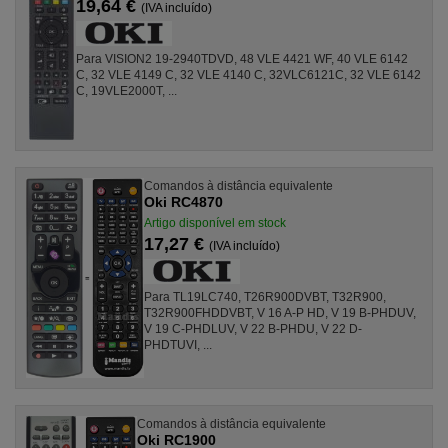
19,64 €
(IVA incluído)
Para VISION2 19-2940TDVD, 48 VLE 4421 WF, 40 VLE 6142
C, 32 VLE 4149 C, 32 VLE 4140 C, 32VLC6121C, 32 VLE 6142
C, 19VLE2000T, ...
Comandos à distância equivalente
Oki RC4870
Artigo disponível em stock
17,27 €
(IVA incluído)
Para TL19LC740, T26R900DVBT, T32R900,
T32R900FHDDVBT, V 16 A-P HD, V 19 B-PHDUV,
V 19 C-PHDLUV, V 22 B-PHDU, V 22 D-
PHDTUVI, ...
Comandos à distância equivalente
Oki RC1900