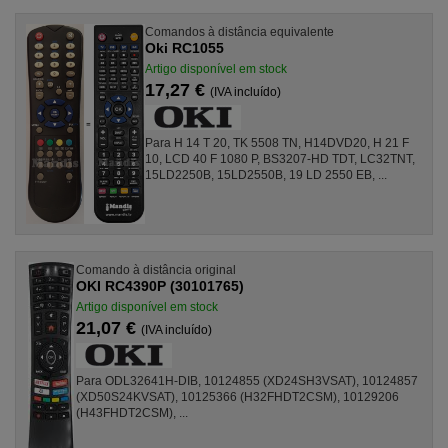
Comandos à distância equivalente
Oki RC1055
Artigo disponível em stock
17,27 €
(IVA incluído)
Para H 14 T 20, TK 5508 TN, H14DVD20, H 21 F
10, LCD 40 F 1080 P, BS3207-HD TDT, LC32TNT,
15LD2250B, 15LD2550B, 19 LD 2550 EB, ...
Comando à distância original
OKI RC4390P (30101765)
Artigo disponível em stock
21,07 €
(IVA incluído)
Para ODL32641H-DIB, 10124855 (XD24SH3VSAT), 10124857
(XD50S24KVSAT), 10125366 (H32FHDT2CSM), 10129206
(H43FHDT2CSM), ...