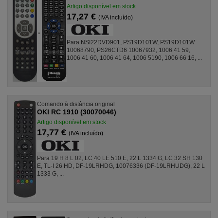
Artigo disponível em stock
17,27 €
(IVA incluído)
Para NSI22DVD901, PS19D101W, PS19D101W
10068790, PS26CTD6 10067932, 1006 41 59,
1006 41 60, 1006 41 64, 1006 5190, 1006 66 16, ...
Comando à distância original
OKI RC 1910 (30070046)
Artigo disponível em stock
17,77 €
(IVA incluído)
Para 19 H 8 L 02, LC 40 LE 510 E, 22 L 1334 G, LC 32 SH 130
E, TL-I 26 HD, DF-19LRHDG, 10076336 (DF-19LRHUDG), 22 L
1333 G, ...