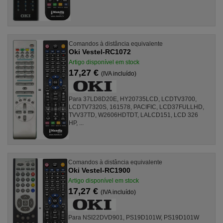
Comandos à distância equivalente
Oki Vestel-RC1072
Artigo disponível em stock
17,27 €
(IVA incluído)
Para 37LD8D20E, HY20735LCD, LCDTV3700,
LCDTV7320S, 161578, PACIFIC, LCD37FULLHD,
TVV37TD, W2606HDTDT, LALCD151, LCD 326
HP, ...
Comandos à distância equivalente
Oki Vestel-RC1900
Artigo disponível em stock
17,27 €
(IVA incluído)
Para NSI22DVD901, PS19D101W, PS19D101W