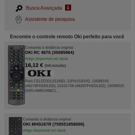
i
Busca Avançada
Assistente de pesquisa
Encontre o controle remoto Oki perfeito para você
Comando à distância original
OKI RC 4870 (30085964)
Artigo disponível em stock
16,12 €
(IVA incluído)
Para CELED32L0116B3, 32FH153DVD, 10098335
(49278FHDDLED), 10101706 (49287FHDDLED), 10098335
(50FLHMR249BC), ...
Comando à distância original
OKI MHS187R (759551858000)
Artigo disponível em stock