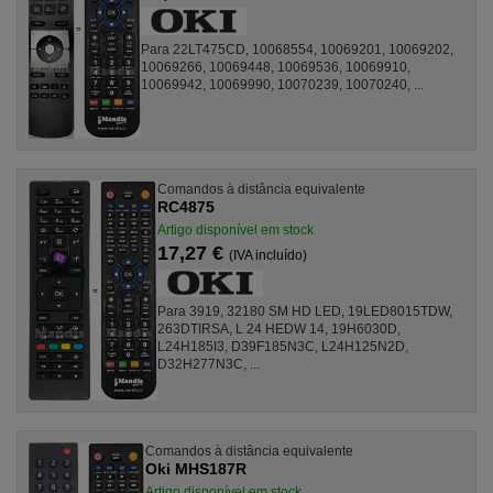
Para 22LT475CD, 10068554, 10069201, 10069202,
10069266, 10069448, 10069536, 10069910,
10069942, 10069990, 10070239, 10070240, ...
Comandos à distância equivalente
RC4875
Artigo disponível em stock
17,27 €
(IVA incluído)
Para 3919, 32180 SM HD LED, 19LED8015TDW,
263DTIRSA, L 24 HEDW 14, 19H6030D,
L24H185I3, D39F185N3C, L24H125N2D,
D32H277N3C, ...
Comandos à distância equivalente
Oki MHS187R
Artigo disponível em stock