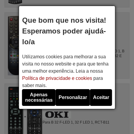
Comandos à distância equivalente
Que bom que nos visita!
Oki 810300002
Artigo disponível em stock
Esperamos poder ajudá-
17,27 €
(IVA incluído)
lo/a
Para LC 3209 WH, B 24 C LED 1, B 24 D LED 1, B
24 E LED 1, B 32 C LED 1, B 32 D LED 1, B 32 E
Utilizamos cookies para melhorar a sua
LED 1, B 19 E-LED 1I, ...
visita no nosso website e para que tenha
uma melhor experiência. Leia a nossa
Política de privacidade e cookies
para
saber mais.
Comandos à distância equivalente
Oki EU1200008
Apenas
Personalizar
Aceitar
necessárias
Artigo disponível em stock
17,27 €
(IVA incluído)
Para B 32 F-LED 1, 32 F LED 1, RCT-B11