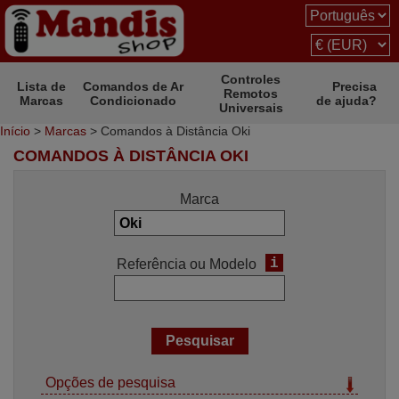
Controles
Lista de
Comandos de Ar
Precisa
Remotos
Marcas
Condicionado
de ajuda?
Universais
Início
>
Marcas
> Comandos à Distância Oki
COMANDOS À DISTÂNCIA OKI
Marca
i
Referência ou Modelo
Opções de pesquisa