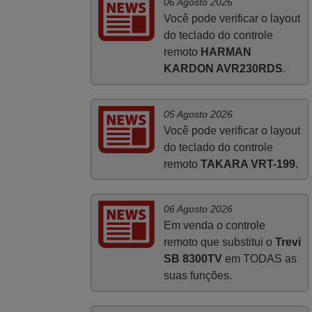
06 Agosto 2026
prazos A TUDO ISTO DOU DOU A NOTA
Você pode verificar o layout
MÁXIMA DE 5 ESTRELAS.
do teclado do controle
Sinceramente, faço votos para que assim
remoto
HARMAN
continuem, pois infelizmente vai sendo
KARDON AVR230RDS
.
raro encontrar Empresas cuja relação
online com o cliente seja tão prática e
eficiente como a demonstrada por vós.
05 Agosto 2026
Você pode verificar o layout
Apresento os meus cumprimentos.
do teclado do controle
Paulo,
remoto
TAKARA VRT-199
.
PORTUGAL
06 Agosto 2026
Em venda o controle
remoto que substitui o
Trevi
SB 8300TV
em TODAS as
suas funções.