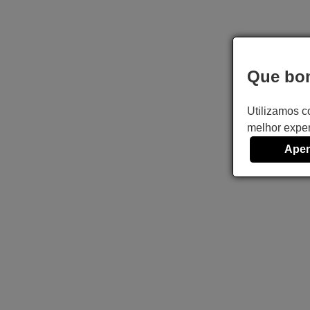
Que bom
Utilizamos c
melhor exper
Apen