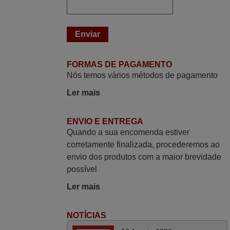
Julho 2025
Ótimo produto!! Não precisa fazer
nenhuma programação. Recomendo
muito!!
FORMAS DE PAGAMENTO
Rudinery,
Nós temos vários métodos de pagamento
PORTUGAL
Ler mais
Março 2026
ENVIO E ENTREGA
Boa noite. Dando correspondência ao
Quando a sua encomenda estiver
solicitado no corpo do vosso email supra
corretamente finalizada, procederemos ao
sobre a minha opinião, quero deixar aqui
envio dos produtos com a maior brevidade
o meu testemunho sobre a experiência
possível
que tive com a vossa Empresa durante a
Ler mais
minha encomenda supra: Acolhimento da
encomenda, informação ao cliente,
NOTÍCIAS
clareza de instruções durante o processo,
qualidade do produto, cumprimento dos