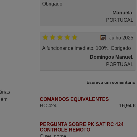
Obrigado
Manuela,
PORTUGAL
Julho 2025
A funcionar de imediato. 100%. Obrigado
Domingos Manuel,
PORTUGAL
Maio 2025
Escreva um comentário
árias
Bom dia. Estou extremamente satisfeita
Além
COMANDOS EQUIVALENTES
com o comando e seu funcionamento
RC 424
16,94 €
perfeito, a rapidez na entrega e a vossa
eficiência no processo. Gostaria de
salientar que foi de extrema importância a
PERGUNTA SOBRE PK SAT RC 424
vossa informação acerca de como usar o
CONTROLE REMOTO
O seu nome
comando sem usar por marca mas