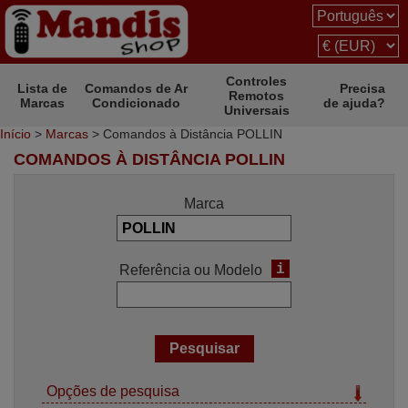
Controles
Lista de
Comandos de Ar
Precisa
Remotos
Marcas
Condicionado
de ajuda?
Universais
Início
>
Marcas
> Comandos à Distância POLLIN
COMANDOS À DISTÂNCIA POLLIN
Marca
i
Referência ou Modelo
Opções de pesquisa