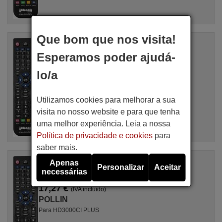
Que bom que nos visita!
Comandos à distância equivalente
POLLIN BEST.NR.571010
Esperamos poder ajudá-
Artigo disponível em stock
17,27 €
(IVA incluído)
lo/a
POLLIN
Para Best. Nr. 571 010
Utilizamos cookies para melhorar a sua
visita no nosso website e para que tenha
uma melhor experiência. Leia a nossa
Política de privacidade e cookies
para
saber mais.
Comandos à distância equivalente
Apenas
Personalizar
Aceitar
POLLIN HD3000CI PLUS
necessárias
Artigo disponível em stock
17,27 €
(IVA incluído)
POLLIN
Para HD3000CI PLUS