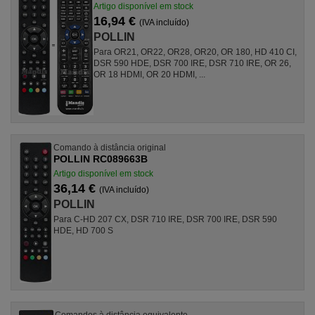
Artigo disponível em stock
16,94 €
(IVA incluído)
POLLIN
Para OR21, OR22, OR28, OR20, OR 180, HD 410 CI,
DSR 590 HDE, DSR 700 IRE, DSR 710 IRE, OR 26,
OR 18 HDMI, OR 20 HDMI, ...
Comando à distância original
POLLIN RC089663B
Artigo disponível em stock
36,14 €
(IVA incluído)
POLLIN
Para C-HD 207 CX, DSR 710 IRE, DSR 700 IRE, DSR 590
HDE, HD 700 S
Comandos à distância equivalente