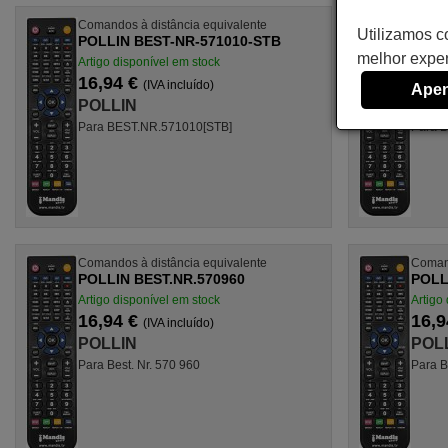
Comandos à distância equivalente
Comand
Utilizamos c
POLLIN BEST-NR-571010-STB
POLL
melhor exper
Artigo disponível em stock
Artigo
16,94 €
16,9
(IVA incluído)
Apen
POLLIN
POL
Para BEST.NR.571010[STB]
Para B
Comandos à distância equivalente
Comand
POLLIN BEST.NR.570960
POLL
Artigo disponível em stock
Artigo
16,94 €
16,9
(IVA incluído)
POLLIN
POL
Para Best. Nr. 570 960
Para B