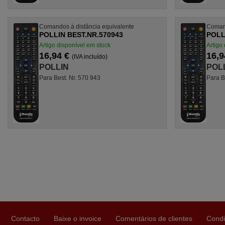
Comandos à distância equivalente
Comand
POLLIN BEST.NR.570943
POLL
Artigo disponível em stock
Artigo
16,94 €
16,9
(IVA incluído)
POLLIN
POL
Para Best. Nr. 570 943
Para B
Contacto
Baixe o invoice
Comentários de clientes
Condi