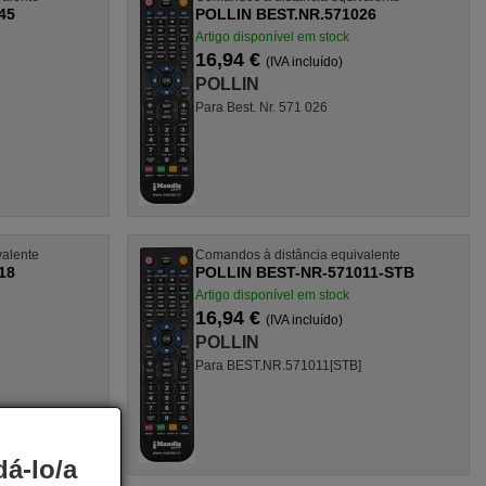
45
POLLIN BEST.NR.571026
Artigo disponível em stock
16,94 €
(IVA incluído)
POLLIN
Para Best. Nr. 571 026
valente
Comandos à distância equivalente
18
POLLIN BEST-NR-571011-STB
Artigo disponível em stock
16,94 €
(IVA incluído)
POLLIN
Para BEST.NR.571011[STB]
á-lo/a