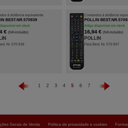
os à distância equivalente
Comandos à distância equi
IN BEST.NR.570939
POLLIN BEST.NR.5709
 disponível em stock
Artigo disponível em stock
4 €
16,94 €
(IVA incluído)
(IVA incluído)
LIN
POLLIN
est. Nr. 570 939
Para Best. Nr. 570 937
1
2
3
4
5
6
7
ções Gerais de Venda
Política de privacidade e cookies
Forma