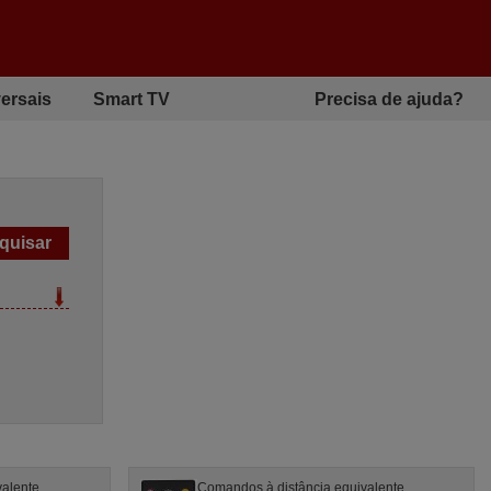
ersais
Smart TV
Precisa de ajuda?
valente
Comandos à distância equivalente