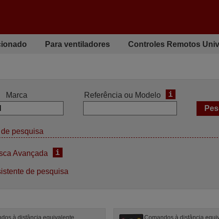
cionado
Para ventiladores
Controles Remotos Univ
i
Marca
Referência ou Modelo
de pesquisa
i
sca Avançada
istente de pesquisa
os à distância equivalente
Comandos à distância equi