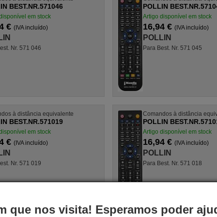
IN BEST.NR.571046
POLLIN BEST.NR.5710
 disponível em stock
Artigo disponível em stock
4 €
16,94 €
(IVA incluído)
(IVA incluído)
LIN
POLLIN
est. Nr. 571 046
Para Best. Nr. 571 045
os à distância equivalente
Comandos à distância equi
IN BEST.NR.571019
POLLIN BEST.NR.5710
 disponível em stock
Artigo disponível em stock
4 €
16,94 €
(IVA incluído)
(IVA incluído)
LIN
POLLIN
est. Nr. 571 019
Para Best. Nr. 571 018
 que nos visita! Esperamos poder ajud