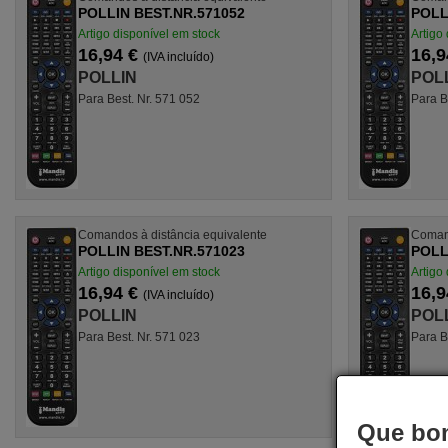
POLLIN BEST.NR.571052
POLL
Artigo disponível em stock
Artigo
16,94 €
16,9
(IVA incluído)
POLLIN
POL
Para Best. Nr. 571 052
Para B
Comandos à distância equivalente
Comand
POLLIN BEST.NR.571023
POLL
Artigo disponível em stock
Artigo
16,94 €
16,9
(IVA incluído)
POLLIN
POL
Para Best. Nr. 571 023
Para B
Que bom