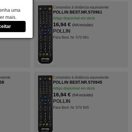
valente
Comandos à distância equivalente
 tenha uma
82
POLLIN BEST.NR.570961
er mais.
Artigo disponível em stock
16,94 €
(IVA incluído)
eitar
POLLIN
Para Best. Nr. 570 961
valente
Comandos à distância equivalente
58
POLLIN BEST.NR.570945
Artigo disponível em stock
16,94 €
(IVA incluído)
POLLIN
Para Best. Nr. 570 945