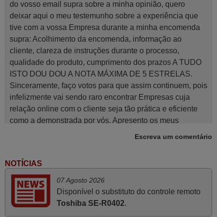
do vosso email supra sobre a minha opinião, quero
deixar aqui o meu testemunho sobre a experiência que
tive com a vossa Empresa durante a minha encomenda
supra: Acolhimento da encomenda, informação ao
cliente, clareza de instruções durante o processo,
qualidade do produto, cumprimento dos prazos A TUDO
ISTO DOU DOU A NOTA MÁXIMA DE 5 ESTRELAS.
Sinceramente, faço votos para que assim continuem, pois
infelizmente vai sendo raro encontrar Empresas cuja
relação online com o cliente seja tão prática e eficiente
como a demonstrada por vós. Apresento os meus
cumprimentos.
Escreva um comentário
Paulo,
PORTUGAL
NOTÍCIAS
07 Agosto 2026
Abril 2025
Disponível o substituto do controle remoto
Toshiba SE-R0402
.
O comando veio bem embrulhado e protegido. Fez logo a
emparelhamento com a televisão, sem problemas.