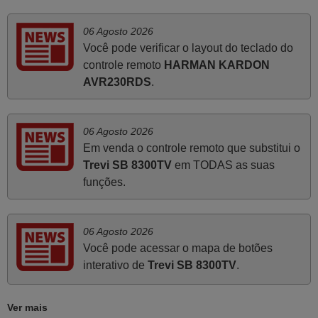
Funciona na perfeição. Recomendo vivamente este
06 Agosto 2026
produto e este site.
Você pode verificar o layout do teclado do
João,
controle remoto
HARMAN KARDON
PORTUGAL
AVR230RDS
.
Julho 2025
06 Agosto 2026
Ótimo produto!! Não precisa fazer nenhuma
Em venda o controle remoto que substitui o
programação. Recomendo muito!!
Trevi SB 8300TV
em TODAS as suas
Rudinery,
funções.
PORTUGAL
06 Agosto 2026
Maio 2025
Você pode acessar o mapa de botões
Bom dia. Estou extremamente satisfeita com o comando
interativo de
Trevi SB 8300TV
.
e seu funcionamento perfeito, a rapidez na entrega e a
vossa eficiência no processo. Gostaria de salientar que
Ver mais
foi de extrema importância a vossa informação acerca de