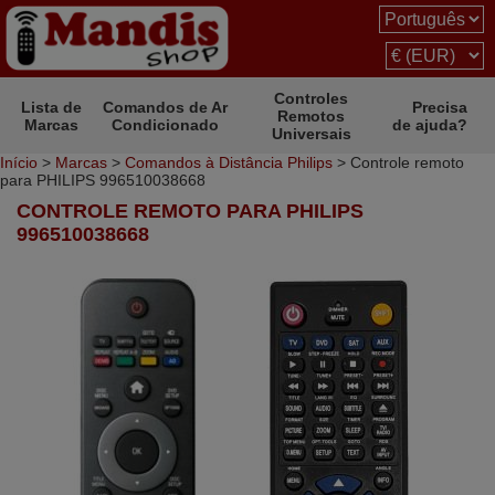
Controles
Lista de
Comandos de Ar
Precisa
Remotos
Marcas
Condicionado
de ajuda?
Universais
Início
>
Marcas
>
Comandos à Distância Philips
> Controle remoto
para PHILIPS 996510038668
CONTROLE REMOTO PARA PHILIPS
996510038668