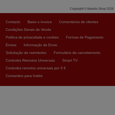
como usar o comando sem usar por marca mas
Copyright © Mandis Shop 2026
passando pelos códigos. Ninguém em loja nenhuma me
tinha explicado como funcionar. Apenas diziam que
Contacto
Baixe o invoice
Comentários de clientes
tinham comandos universais mas podiam não funcionar.
Muito obrigada.
Condições Gerais de Venda
Edite,
Política de privacidade e cookies
Formas de Pagamento
PORTUGAL
Envios
Informação de Envio
Solicitação de reembolso
Formulário de cancelamento
Novembro 2025
Controles Remotos Universais
Smart TV
Muito atenciosos. Funciona na perfeição. Obrigado
Controles remotos universais por 5 €
Manuela,
Comandos para hotéis
PORTUGAL
Julho 2025
A funcionar de imediato. 100%. Obrigado
Domingos Manuel,