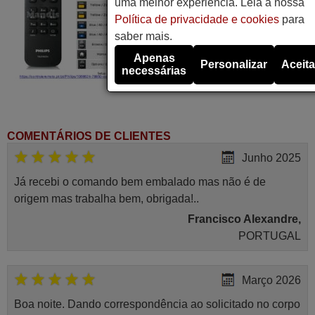
uma melhor experiência. Leia a nossa
Política de privacidade e cookies
para
saber mais.
Apenas
Personalizar
Aceita
necessárias
COMENTÁRIOS DE CLIENTES
Junho 2025
Já recebi o comando bem embalado mas não é de
origem mas trabalha bem, obrigada!..
Francisco Alexandre,
PORTUGAL
Março 2026
Boa noite. Dando correspondência ao solicitado no corpo