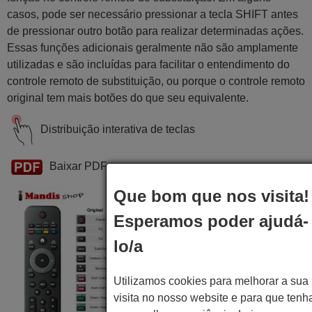
casos, pode ser necessário pressionar a tecla SHIFT antes
de pressionar outro botão para realizar determinadas ações.
Essas funções adicionais geralmente não são amplamente
utilizadas e são incluídas para facilitar o entendimento do
controle remoto de substituição, ou porque o controle remoto
original tem mais botões do que seu equivalente.
Distribuição interativa de teclas
Baixar PDF
Que bom que nos visita!
Esperamos poder ajudá-
lo/a
Utilizamos cookies para melhorar a sua
visita no nosso website e para que tenh