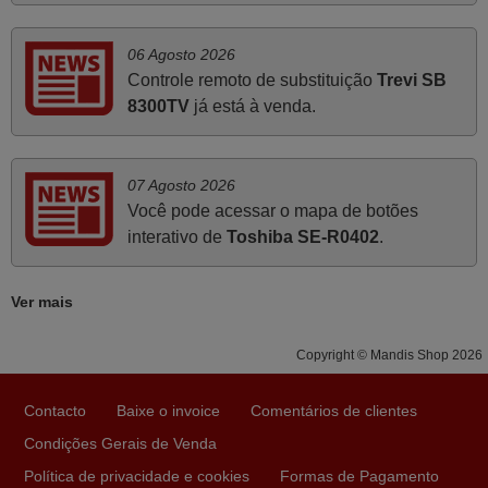
PORTUGAL
06 Agosto 2026
Março 2026
Controle remoto de substituição
Trevi SB
8300TV
já está à venda.
Boa noite. Dando correspondência ao solicitado no corpo
do vosso email supra sobre a minha opinião, quero
deixar aqui o meu testemunho sobre a experiência que
tive com a vossa Empresa durante a minha encomenda
07 Agosto 2026
Você pode acessar o mapa de botões
supra: Acolhimento da encomenda, informação ao
interativo de
Toshiba SE-R0402
.
cliente, clareza de instruções durante o processo,
qualidade do produto, cumprimento dos prazos A TUDO
ISTO DOU DOU A NOTA MÁXIMA DE 5 ESTRELAS.
Ver mais
Sinceramente, faço votos para que assim continuem, pois
infelizmente vai sendo raro encontrar Empresas cuja
Copyright © Mandis Shop 2026
relação online com o cliente seja tão prática e eficiente
como a demonstrada por vós. Apresento os meus
Contacto
Baixe o invoice
Comentários de clientes
cumprimentos.
Condições Gerais de Venda
Paulo,
Política de privacidade e cookies
Formas de Pagamento
PORTUGAL