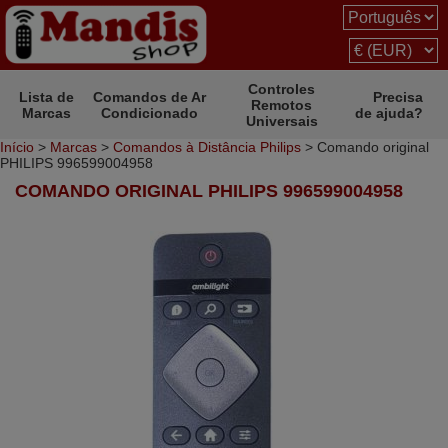
Controles
Lista de
Comandos de Ar
Precisa
Remotos
Marcas
Condicionado
de ajuda?
Universais
Início
>
Marcas
>
Comandos à Distância Philips
> Comando original
PHILIPS 996599004958
COMANDO ORIGINAL PHILIPS 996599004958