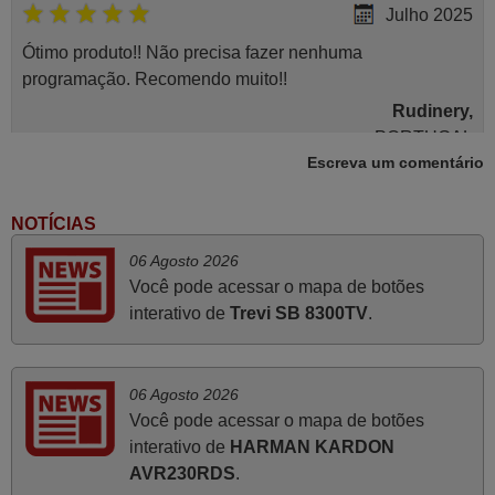
Julho 2025
Ótimo produto!! Não precisa fazer nenhuma
programação. Recomendo muito!!
Rudinery,
PORTUGAL
Escreva um comentário
Junho 2025
NOTÍCIAS
Já recebi o comando bem embalado mas não é de
06 Agosto 2026
origem mas trabalha bem, obrigada!..
Você pode acessar o mapa de botões
Francisco Alexandre,
interativo de
Trevi SB 8300TV
.
PORTUGAL
06 Agosto 2026
Julho 2025
Você pode acessar o mapa de botões
A funcionar de imediato. 100%. Obrigado
interativo de
HARMAN KARDON
Domingos Manuel,
AVR230RDS
.