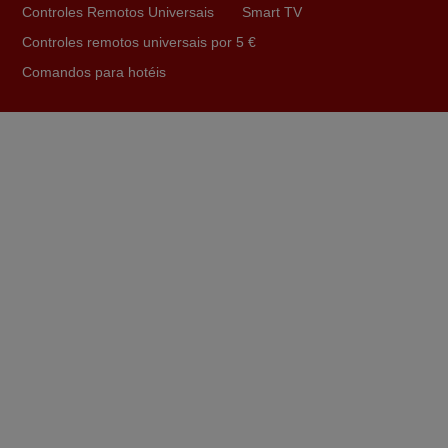
Controles Remotos Universais
Smart TV
Julho 2025
Controles remotos universais por 5 €
Ótimo produto!! Não precisa fazer nenhuma
Comandos para hotéis
programação. Recomendo muito!!
Rudinery,
PORTUGAL
Julho 2025
A funcionar de imediato. 100%. Obrigado
Domingos Manuel,
PORTUGAL