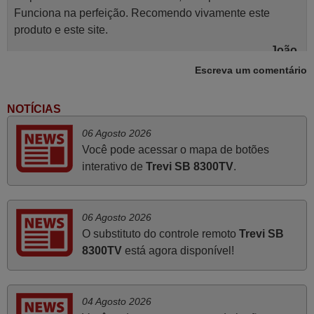
Funciona na perfeição. Recomendo vivamente este
produto e este site.
João,
PORTUGAL
Escreva um comentário
NOTÍCIAS
Novembro 2025
06 Agosto 2026
Muito atenciosos. Funciona na perfeição. Obrigado
Você pode acessar o mapa de botões
Manuela,
interativo de
Trevi SB 8300TV
.
PORTUGAL
Março 2026
06 Agosto 2026
O substituto do controle remoto
Trevi SB
Boa noite. Dando correspondência ao solicitado no corpo
8300TV
está agora disponível!
do vosso email supra sobre a minha opinião, quero
deixar aqui o meu testemunho sobre a experiência que
tive com a vossa Empresa durante a minha encomenda
04 Agosto 2026
supra: Acolhimento da encomenda, informação ao