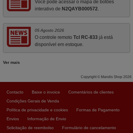
Você pode acessar o mapa de botões
cliente, clareza de instruções durante o processo,
interativo de
N2QAYB000572
.
qualidade do produto, cumprimento dos prazos A TUDO
ISTO DOU DOU A NOTA MÁXIMA DE 5 ESTRELAS.
Sinceramente, faço votos para que assim continuem, pois
05 Agosto 2026
infelizmente vai sendo raro encontrar Empresas cuja
O controle remoto
Tcl RC-833
já está
relação online com o cliente seja tão prática e eficiente
disponível em estoque.
como a demonstrada por vós. Apresento os meus
cumprimentos.
Ver mais
Paulo,
PORTUGAL
Copyright © Mandis Shop 2026
Junho 2025
Contacto
Baixe o invoice
Comentários de clientes
Já recebi o comando bem embalado mas não é de
Condições Gerais de Venda
origem mas trabalha bem, obrigada!..
Política de privacidade e cookies
Formas de Pagamento
Francisco Alexandre,
Envios
Informação de Envio
PORTUGAL
Solicitação de reembolso
Formulário de cancelamento