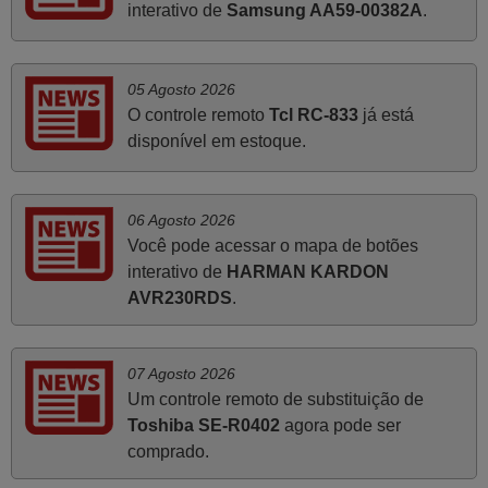
interativo de
Samsung AA59-00382A
.
PORTUGAL
Julho 2025
05 Agosto 2026
O controle remoto
Tcl RC-833
já está
Ótimo produto!! Não precisa fazer nenhuma
disponível em estoque.
programação. Recomendo muito!!
Rudinery,
PORTUGAL
06 Agosto 2026
Você pode acessar o mapa de botões
interativo de
HARMAN KARDON
Junho 2025
AVR230RDS
.
Já recebi o comando bem embalado mas não é de
origem mas trabalha bem, obrigada!..
Francisco Alexandre,
07 Agosto 2026
PORTUGAL
Um controle remoto de substituição de
Toshiba SE-R0402
agora pode ser
comprado.
Março 2026