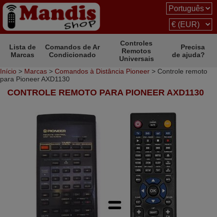
Controles
Lista de
Comandos de Ar
Precisa
Remotos
Marcas
Condicionado
de ajuda?
Universais
Início
>
Marcas
>
Comandos à Distância Pioneer
> Controle remoto
para Pioneer AXD1130
CONTROLE REMOTO PARA PIONEER AXD1130