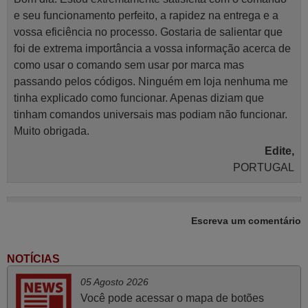
e seu funcionamento perfeito, a rapidez na entrega e a
vossa eficiência no processo. Gostaria de salientar que
foi de extrema importância a vossa informação acerca de
como usar o comando sem usar por marca mas
passando pelos códigos. Ninguém em loja nenhuma me
tinha explicado como funcionar. Apenas diziam que
tinham comandos universais mas podiam não funcionar.
Muito obrigada.
Edite,
PORTUGAL
Abril 2025
Escreva um comentário
O comando veio bem embrulhado e protegido. Fez logo a
emparelhamento com a televisão, sem problemas.
NOTÍCIAS
Funciona na perfeição. Recomendo vivamente este
05 Agosto 2026
produto e este site.
Você pode acessar o mapa de botões
João,