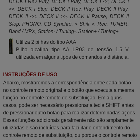
DECK I Rev Play, DECK I Play, DECK I <<, DECK I
>>, DECK I Stop, DECK II Rev. Play, DECK II Play,
DECK II <<, DECK II >>, DECK II Pause, DECK II
Stop, PHONO, CD Synchro, < Shift >, Rec, TUNER,
Band / MPX, Station- / Tuning-, Station+ / Tuning+
Utiliza 2 pilhas do tipo AAA
Pilha alcalina tipo AA LR03 de tensão 1.5 V
utilizada em alguns tipos de comandos à distância.
INSTRUÇÕES DE USO
Abaixo, mostraremos a correspondência entre cada botão
no controle remoto original e o botão que executa a mesma
função no controle remoto de substituição. Em alguns
casos, pode ser necessário pressionar a tecla SHIFT antes
de pressionar outro botão para realizar determinadas ações.
Essas funções adicionais geralmente não são amplamente
utilizadas e são incluídas para facilitar o entendimento do
controle remoto de substituição, ou porque o controle remoto