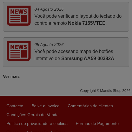
e seu funcionamento perfeito, a rapidez na entrega e a
04 Agosto 2026
vossa eficiência no processo. Gostaria de salientar que
Você pode verificar o layout do teclado do
foi de extrema importância a vossa informação acerca de
controle remoto
Nokia 7155VTEE
.
como usar o comando sem usar por marca mas
passando pelos códigos. Ninguém em loja nenhuma me
tinha explicado como funcionar. Apenas diziam que
05 Agosto 2026
tinham comandos universais mas podiam não funcionar.
Você pode acessar o mapa de botões
Muito obrigada.
interativo de
Samsung AA59-00382A
.
Edite,
PORTUGAL
Ver mais
Abril 2025
Copyright © Mandis Shop 2026
O comando veio bem embrulhado e protegido. Fez logo a
emparelhamento com a televisão, sem problemas.
Contacto
Baixe o invoice
Comentários de clientes
Funciona na perfeição. Recomendo vivamente este
Condições Gerais de Venda
produto e este site.
Política de privacidade e cookies
Formas de Pagamento
João,