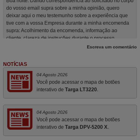
Boa noite. Dando correspondência ao solicitado no corpo
do vosso email supra sobre a minha opinião, quero
deixar aqui o meu testemunho sobre a experiência que
tive com a vossa Empresa durante a minha encomenda
supra: Acolhimento da encomenda, informação ao
cliente, clareza de instruções durante o processo,
qualidade do produto, cumprimento dos prazos A TUDO
Escreva um comentário
ISTO DOU DOU A NOTA MÁXIMA DE 5 ESTRELAS.
Sinceramente, faço votos para que assim continuem, pois
NOTÍCIAS
infelizmente vai sendo raro encontrar Empresas cuja
04 Agosto 2026
relação online com o cliente seja tão prática e eficiente
Você pode acessar o mapa de botões
como a demonstrada por vós. Apresento os meus
interativo de
Targa LT3220
.
cumprimentos.
Paulo,
PORTUGAL
04 Agosto 2026
Você pode acessar o mapa de botões
Maio 2025
interativo de
Targa DPV-5200 X
.
Bom dia. Estou extremamente satisfeita com o comando