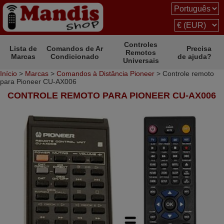
Controles
Lista de
Comandos de Ar
Precisa
Remotos
Marcas
Condicionado
de ajuda?
Universais
Início
>
Marcas
>
Comandos à Distância Pioneer
> Controle remoto
para Pioneer CU-AX006
CONTROLE REMOTO PARA PIONEER CU-AX006