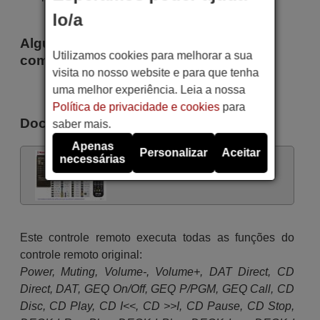
lo/a
Alguns dos modelos que utilizam este
Utilizamos cookies para melhorar a sua
comando são
visita no nosso website e para que tenha
Pioneer AX550
uma melhor experiência. Leia a nossa
Política de privacidade e cookies
para
Documentos
saber mais.
Apenas
Personalizar
Aceitar
necessárias
Comandos de controle remoto
Este controle remoto executa todas as funções do
controle remoto original:
Power, Muting, Volume-, Volume+, DAT Direct, CD
Direct, DAT, GEQ On/Off, GEQ P/PGM, GEQ Call, CD
Disc, CD Play, CD I<<, CD >>I, CD Pause, CD Stop,