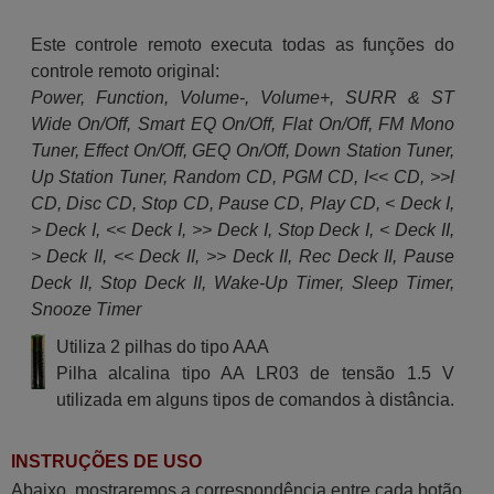
Este controle remoto executa todas as funções do
controle remoto original:
Power, Function, Volume-, Volume+, SURR & ST
Wide On/Off, Smart EQ On/Off, Flat On/Off, FM Mono
Tuner, Effect On/Off, GEQ On/Off, Down Station Tuner,
Up Station Tuner, Random CD, PGM CD, I<< CD, >>I
CD, Disc CD, Stop CD, Pause CD, Play CD, < Deck I,
> Deck I, << Deck I, >> Deck I, Stop Deck I, < Deck II,
> Deck II, << Deck II, >> Deck II, Rec Deck II, Pause
Deck II, Stop Deck II, Wake-Up Timer, Sleep Timer,
Snooze Timer
Utiliza 2 pilhas do tipo AAA
Pilha alcalina tipo AA LR03 de tensão 1.5 V
utilizada em alguns tipos de comandos à distância.
INSTRUÇÕES DE USO
Abaixo, mostraremos a correspondência entre cada botão