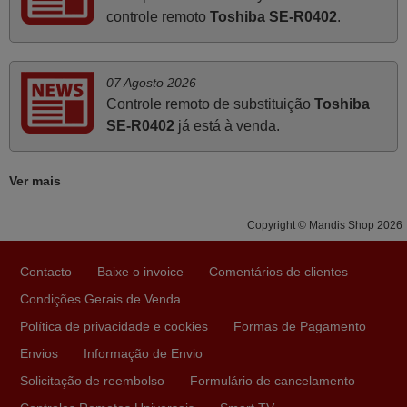
controle remoto
Toshiba SE-R0402
.
Março 2026
Boa noite. Dando correspondência ao solicitado no corpo
do vosso email supra sobre a minha opinião, quero
07 Agosto 2026
deixar aqui o meu testemunho sobre a experiência que
Controle remoto de substituição
Toshiba
tive com a vossa Empresa durante a minha encomenda
SE-R0402
já está à venda.
supra: Acolhimento da encomenda, informação ao
cliente, clareza de instruções durante o processo,
Ver mais
qualidade do produto, cumprimento dos prazos A TUDO
ISTO DOU DOU A NOTA MÁXIMA DE 5 ESTRELAS.
Copyright © Mandis Shop 2026
Sinceramente, faço votos para que assim continuem, pois
infelizmente vai sendo raro encontrar Empresas cuja
relação online com o cliente seja tão prática e eficiente
Contacto
Baixe o invoice
Comentários de clientes
como a demonstrada por vós. Apresento os meus
Condições Gerais de Venda
cumprimentos.
Política de privacidade e cookies
Formas de Pagamento
Paulo,
Envios
Informação de Envio
PORTUGAL
Solicitação de reembolso
Formulário de cancelamento