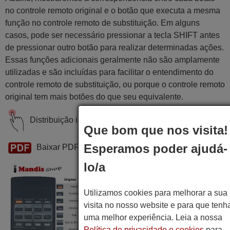
no controle remoto original e o botão que executa a mesma
função no controle remoto de substituição. Em alguns
casos, pode ser necessário pressionar a tecla SHIFT antes
de pressionar outro botão para realizar determinadas ações.
Essas funções adicionais geralmente não são amplamente
utilizadas e são incluídas para facilitar o entendimento do
controle remoto de substituição, ou porque o controle remoto
original tem mais botões do que seu equivalente.
Distribuição interativa de teclas
Que bom que nos visita!
Esperamos poder ajudá-
Baixar PDF
lo/a
Utilizamos cookies para melhorar a sua
visita no nosso website e para que tenh
uma melhor experiência. Leia a nossa
Política de privacidade e cookies
para