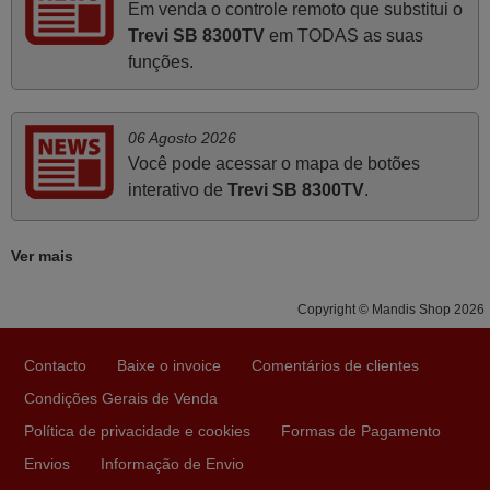
Em venda o controle remoto que substitui o
PORTUGAL
Trevi SB 8300TV
em TODAS as suas
funções.
Abril 2025
O comando veio bem embrulhado e protegido. Fez logo a
06 Agosto 2026
emparelhamento com a televisão, sem problemas.
Você pode acessar o mapa de botões
Funciona na perfeição. Recomendo vivamente este
interativo de
Trevi SB 8300TV
.
produto e este site.
João,
Ver mais
PORTUGAL
Copyright © Mandis Shop 2026
Maio 2025
Contacto
Baixe o invoice
Comentários de clientes
Bom dia. Estou extremamente satisfeita com o comando
Condições Gerais de Venda
e seu funcionamento perfeito, a rapidez na entrega e a
vossa eficiência no processo. Gostaria de salientar que
Política de privacidade e cookies
Formas de Pagamento
foi de extrema importância a vossa informação acerca de
Envios
Informação de Envio
como usar o comando sem usar por marca mas