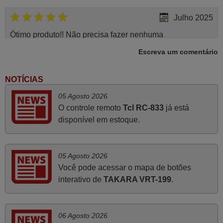
Julho 2025
Ótimo produto!! Não precisa fazer nenhuma
programação. Recomendo muito!!
Escreva um comentário
Rudinery,
PORTUGAL
NOTÍCIAS
05 Agosto 2026
Junho 2025
O controle remoto
Tcl RC-833
já está
disponível em estoque.
Já recebi o comando bem embalado mas não é de
origem mas trabalha bem, obrigada!..
Francisco Alexandre,
05 Agosto 2026
PORTUGAL
Você pode acessar o mapa de botões
interativo de
TAKARA VRT-199
.
Julho 2025
A funcionar de imediato. 100%. Obrigado
06 Agosto 2026
Domingos Manuel,