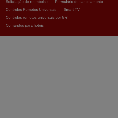
Solicitação de reembolso
Formulário de cancelamento
passando pelos códigos. Ninguém em loja nenhuma me
Controles Remotos Universais
Smart TV
tinha explicado como funcionar. Apenas diziam que
tinham comandos universais mas podiam não funcionar.
Controles remotos universais por 5 €
Muito obrigada.
Comandos para hotéis
Edite,
PORTUGAL
Novembro 2025
Muito atenciosos. Funciona na perfeição. Obrigado
Manuela,
PORTUGAL